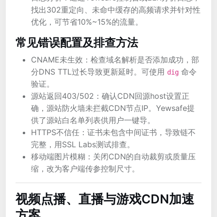
找出302重定向、未命中缓存的高频请求并针对性
优化，可节省10%~15%的流量。
常见错误配置及排查方法
CNAME未生效：检查域名解析是否添加成功，部
分DNS TTL过长导致更新延时。可使用
命令
dig
验证。
源站返回403/502：确认CDN回源host设置正
确，源站防火墙未拦截CDN节点IP。Yewsafe提
供了源站白名单列表供用户一键导。
HTTPS不信任：证书未包含中间证书，导致链不
完整，用SSL Labs测试排查。
移动端图片模糊：关闭CDN的自动裁剪或质量压
缩，改为客户端传参控制尺寸。
视频点播、直播与游戏CDN加速
方案