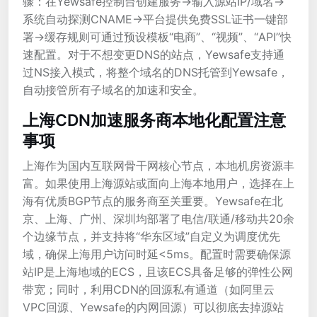
骤：在Yewsafe控制台创建服务->输入源站IP/域名->
系统自动探测CNAME->平台提供免费SSL证书一键部
署->缓存规则可通过预设模板“电商”、“视频”、“API”快
速配置。对于不想变更DNS的站点，Yewsafe支持通
过NS接入模式，将整个域名的DNS托管到Yewsafe，
自动接管所有子域名的加速和安全。
上海CDN加速服务商本地化配置注意
事项
上海作为国内互联网骨干网核心节点，本地机房资源丰
富。如果使用上海源站或面向上海本地用户，选择在上
海有优质BGP节点的服务商至关重要。Yewsafe在北
京、上海、广州、深圳均部署了电信/联通/移动共20余
个边缘节点，并支持将“华东区域”自定义为调度优先
域，确保上海用户访问时延<5ms。配置时需要确保源
站IP是上海地域的ECS，且该ECS具备足够的弹性公网
带宽；同时，利用CDN的回源私有通道（如阿里云
VPC回源、Yewsafe的内网回源）可以彻底去掉源站