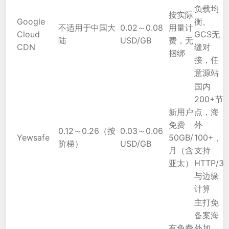
负载均
按实际
Google
衡、
不适用于中国大
0.02～0.08
用量计
Cloud
GCS无
陆
USD/GB
费，无
CDN
缝对
捆绑
接，任
意源站
国内
200+节
新用户
点，海
免费
外
0.12～0.26（按
0.03～0.06
Yewsafe
50GB/
100+，
阶梯）
USD/GB
月（含
支持
亚太）
HTTP/3
与边缘
计算
主打免
备案海
有免费
外加