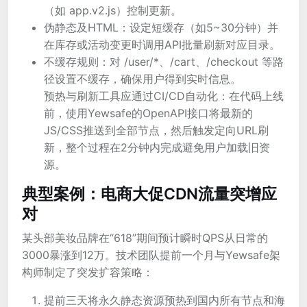
（如 app.v2.js）控制更新。
伪静态及HTML：设定短缓存（如5~30分钟）并
在库存或活动变更时调用API批量刷新对应目录。
不缓存规则：对 /user/*、/cart、/checkout 等路
径设置不缓存，确保用户得到实时信息。
预热与刷新工具应通过CI/CD自动化：在代码上线
前，使用Yewsafe的OpenAPI接口将最新的
JS/CSS推送到全部节点，然后触发定向URL刷
新，整个过程在2分钟内完成避免用户加载旧资
源。
典型案例：电商大促CDN流量突增应
对
某头部美妆品牌在“618”期间预计瞬时QPS从日常的
3000暴涨到12万。技术团队提前一个月与Yewsafe架
构师制定了突发扩容策略：
提前三天将永久静态资源预热到国内所有节点和海