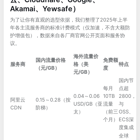
Akamai、Yewsafe）
为了让你有直观的选型依据，我们整理了2025年上半
年各主流服务商的标准计费模式（仅加速，不含大额防
护增值包），数据来自各厂商官网公开页面和服务协
议。
海外流量价
国内流量价格
免费额
服务商
格（美
特点
（元/GB）
度
元/GB）
国内节
每月
点超
0.04～0.06
10TB
2800，
阿里云
0.15～0.28（按
USD/GB（亚
流量
与
CDN
阶梯）
太）
（前三
OSS、
个月）
ECS深
度集成
全球