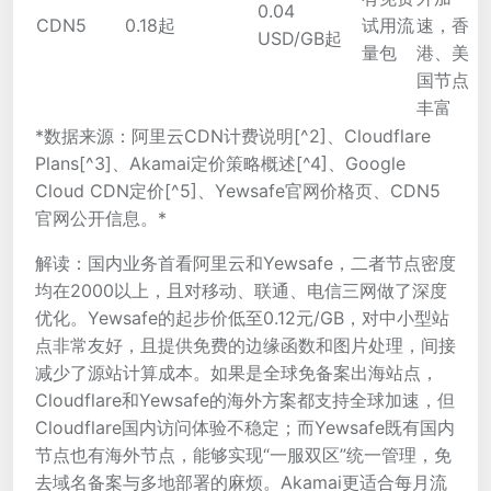
0.04
CDN5
0.18起
试用流
速，香
USD/GB起
量包
港、美
国节点
丰富
*数据来源：阿里云CDN计费说明[^2]、Cloudflare
Plans[^3]、Akamai定价策略概述[^4]、Google
Cloud CDN定价[^5]、Yewsafe官网价格页、CDN5
官网公开信息。*
解读：国内业务首看阿里云和Yewsafe，二者节点密度
均在2000以上，且对移动、联通、电信三网做了深度
优化。Yewsafe的起步价低至0.12元/GB，对中小型站
点非常友好，且提供免费的边缘函数和图片处理，间接
减少了源站计算成本。如果是全球免备案出海站点，
Cloudflare和Yewsafe的海外方案都支持全球加速，但
Cloudflare国内访问体验不稳定；而Yewsafe既有国内
节点也有海外节点，能够实现“一服双区”统一管理，免
去域名备案与多地部署的麻烦。Akamai更适合每月流