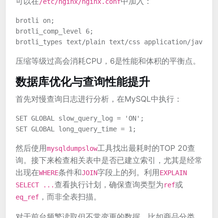
可以在
中加入：
/etc/nginx/nginx.conf
brotli on;

brotli_comp_level 6;

压缩等级过高会消耗CPU，6是性能和体积的平衡点。
数据库优化与查询性能提升
首先对慢查询日志进行分析，在MySQL中执行：
SET GLOBAL slow_query_log = 'ON';

然后使用
工具找出最耗时的TOP 20查
mysqldumpslow
询。接下来检查相关表中是否已建立索引，尤其是经常
出现在
条件和
字段上的列。利用
WHERE
JOIN
EXPLAIN
查看执行计划，确保查询类型为
或
SELECT ...
ref
，而非全表扫描。
eq_ref
对于前台频繁读取但不常变更的数据，比如商品分类