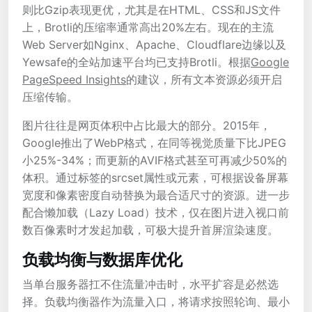
则比Gzip表现更优，尤其是在HTML、CSS和JS文件
上，Brotli的压缩率通常高出20%左右。现在的主流
Web Server如Nginx、Apache、Cloudflare边缘以及
Yewsafe的全站加速平台均已支持Brotli。根据
Google
PageSpeed Insights
的建议，所有文本资源必须开启
压缩传输。
图片往往是网页体积中占比最大的部分。2015年，
Google推出了WebP格式，在同等视觉质量下比JPEG
小25%-34%；而更新的AVIF格式甚至可再减少50%的
体积。通过
标签的srcset属性或元素，可根据设备屏幕
宽度和像素密度自动替换为最合适尺寸的资源。进一步
配合懒加载（Lazy Load）技术，仅在图片进入视口前
数百像素时才发起加载，可极大提升首屏渲染速度。
负载均衡与数据库优化
当单台服务器扛不住流量冲击时，水平扩容是必然选
择。负载均衡器作为流量入口，将请求按照轮询、最小