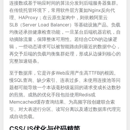
连接数或基于响应时间的算法分发到后端服务器集群。
在传统托管环境下，常用软件层方案如Nginx反向代
理、HAProxy；在云原生架构中，则依赖阿里云
SLB（Server Load Balancer）等基础设施产品。负载
均衡还承担健康检查功能，一旦某台后端机器宕机，自
动摘除流量，保障整体可用性。若结合CDN的边缘逻
辑，一些动态请求可以被智能路由到最近的数据中心，
再交予后端的负载均衡集群处理，形成从边缘到核心的
完整加速链条。
至于数据库，它是许多Web应用产生高TTFB的根因。
慢SQL查询、缺少索引、连表过多、未使用连接池等问
题都可能导致一个本该毫秒级返回的请求变成长达数秒
的煎熬。成熟的优化手段包括使用Redis或
Memcached缓存查询结果、为高频字段创建联合索
引、对大表进行分区、读写分离以及通过数据库代理完
成自动负载。
CSS/JS优化与代码精简