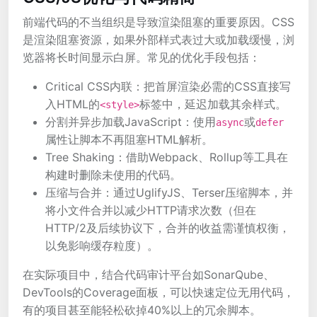
前端代码的不当组织是导致渲染阻塞的重要原因。CSS
是渲染阻塞资源，如果外部样式表过大或加载缓慢，浏
览器将长时间显示白屏。常见的优化手段包括：
Critical CSS内联：把首屏渲染必需的CSS直接写
入HTML的
标签中，延迟加载其余样式。
<style>
分割并异步加载JavaScript：使用
或
async
defer
属性让脚本不再阻塞HTML解析。
Tree Shaking：借助Webpack、Rollup等工具在
构建时删除未使用的代码。
压缩与合并：通过UglifyJS、Terser压缩脚本，并
将小文件合并以减少HTTP请求次数（但在
HTTP/2及后续协议下，合并的收益需谨慎权衡，
以免影响缓存粒度）。
在实际项目中，结合代码审计平台如SonarQube、
DevTools的Coverage面板，可以快速定位无用代码，
有的项目甚至能轻松砍掉40%以上的冗余脚本。