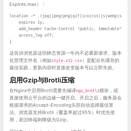
Expires max）：
location ~* .(jpg|jpeg|png|gif|ico|css|js|webp|svg|w
    expires 1y;

    add_header Cache-Control "public, immutable";

    access_log off;

这告诉浏览器这些静态资源一年内不必重新请求。版本
化管理文件名（例如
）是配合长缓存的
style.v12.css
最佳实践，更新内容时直接改变版本号以立即失效。
启用Gzip与Brotli压缩
在Nginx中启用Brotli需要先编译
模块，或
ngx_brotli
直接使用云平台的边缘一键开启。开启之后，服务器会
根据请求的Accept-Encoding头部自动选择最佳算
法。浏览器支持Brotli（覆盖率超过95%）时优先使
用，老旧终端则降级为Gzip。