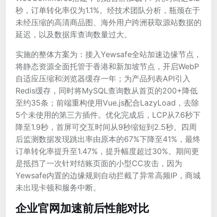
秒，订单转化率仅为1.1%。经技术团队分析，瓶颈在于
未经压缩的高清商品图、海外用户跨洲获取源站数据的
延迟，以及数据库查询数量过大。
实施的整体方案为：接入Yewsafe全站加速边缘节点，
将静态资源全面托管于香港和新加坡节点，开启WebP
自适应压缩和浏览器缓存一年；为产品列表API引入
Redis缓存，同时将MySQL查询数从首页的200+降低
至约35条；前端重构使用Vue.js配合LazyLoad，去除
5个未使用的第三方插件。优化完成后，LCP从7.6秒下
降至1.9秒，首屏可交互时间从9秒缩短到2.5秒。四周
后监测数据发现跳出率由原本的67%下降至41%，最终
订单转化率提升至1.47%，提升幅度超过30%。期间更
是抵挡了一次针对结账页面的小型CC攻击，因为
Yewsafe内置的边缘规则自动拦截了异常高频IP，商城
未出现卡顿和服务中断。
企业官网加速前后性能对比