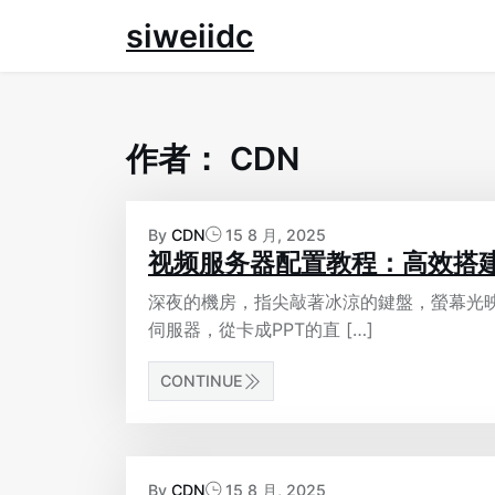
Skip
siweiidc
to
content
作者：
CDN
By
CDN
15 8 月, 2025
视频服务器配置教程：高效搭
深夜的機房，指尖敲著冰涼的鍵盤，螢幕光
伺服器，從卡成PPT的直 […]
CONTINUE
By
CDN
15 8 月, 2025