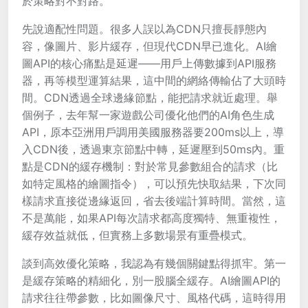
於策略對不對路。
先說適配性問題。很多人誤以為CDN只擅長靜態內
容，像圖片、影片緩存，但現代CDN早已進化。AI繪
圖API的核心痛點是延遲——用戶上傳數據到API服務
器，再等模型運算結果，這中間的網絡傳輸佔了大頭時
間。CDN透過全球邊緣節點，能把請求就近處理。舉
個例子，去年幫一家遊戲公司優化他們的AI角色生成
API，原本亞洲用戶調用美國服務器要200ms以上，導
入CDN後，透過東京節點中轉，延遲壓到50ms內。重
點是CDN的緩存機制：對於常見參數組合的請求（比
如特定風格的繪圖指令），可以預先快取結果，下次同
樣請求直接從邊緣返回，省去後端計算時間。當然，這
不是萬能，如果API每次請求都高度獨特、無重複性，
緩存效益就低，但實務上多數場景有重疊模式。
談到高效優化策略，我認為有幾個關鍵點得抓牢。第一
是緩存策略的精細化，別一股腦全緩存。AI繪圖API的
請求往往帶參數，比如圖像尺寸、風格代碼，這時得用