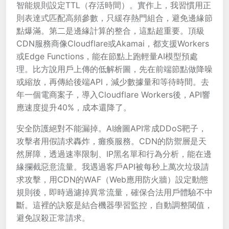
智能規則設定TTL（存活時間）。實作上，我習慣用正
則表達式匹配高頻參數，只緩存熱門組合，避免邊緣節
點爆滿。第二是邊緣計算的整合，這點超重要。頂級
CDN服務商像Cloudflare或Akamai，都支援Workers
或Edge Functions，能在節點上跑輕量AI模型預處
理。比方說用戶上傳的低解析圖，先在前端節點做降噪
或縮放，再傳給後端API，減少數據量和等待時間。去
年一個電商案子，導入Cloudflare Workers後，API響
應速度提升40%，成本還降了。
安全防護絕對不能漏掉。AI繪圖API常成DDoS靶子，
攻擊者用假請求轟炸，癱瘓服務。CDN的防禦層是天
然屏障，透過速率限制、IP黑名單和行為分析，能在邊
緣攔截惡意流量。我遇過客戶API被每秒上萬次垃圾請
求攻擊，用CDN的WAF（Web應用防火牆）設定動態
規則後，即時過濾掉異常流量，確保合法用戶體驗不中
斷。這裡的訣竅是結合機器學習監控，自動調整閾值，
避免誤殺正常請求。