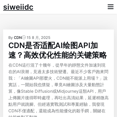
Skip
siweiidc
to
content
By
CDN
15 8 月, 2025
CDN是否适配AI绘图API加
速？高效优化性能的关键策略
在CDN這行混了十幾年，從早年的靜態文件加速到現
在的AI浪潮，見過太多技術變遷。最近不少客戶跑來問
我：「AI繪圖API那麼火，CDN能不能派上用場？」說
實話，一開始我也懷疑，畢竟AI繪圖涉及大量動態計
算，像Stable Diffusion或Midjourney這類API，用戶
上傳圖片後得即時處理，再吐出高清結果，延遲稍微高
點用戶就跳腳。但經過實戰測試和專案經驗，我發現
CDN不僅適配，還能成為性能優化的殺手鐧，關鍵在