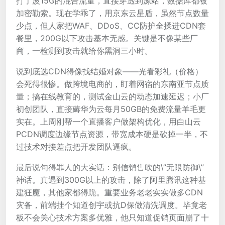
打了波15G的混合流量，直接穿透到源站，数据库都被
加密勒索。现在学乖了，用京东云星盾，虽然节点数量
少点，但人家把WAF、DDoS、CC防护全揉进CDN套
餐里，200G以下攻击基本无感。关键是不像某些厂
商，一检测到攻击就给你黑洞三小时。
说到底选CDN得像找结婚对象——光看彩礼（价格）
会死得很惨。做跨境电商的，盯着网宿的东南亚节点质
量；搞在线教育的，测试金山云的动态加速延迟；小厂
初创团队，直接薅华为云每月50GB的免费流量羊毛更
实在。上周刚帮一个直播客户做架构优化，用白山云
PCDN调度边缘节点资源，带宽成本硬是砍掉一半，不
过技术对接差点把开发团队逼疯。
最后说句得罪人的大实话：别信销售吹的\”无限防御\”
神话。真遇到300G以上的攻击，除了阿里腾讯这种基
建狂魔，其他家都得跪。重要业务老老实实做多CDN
灾备，前端挂个知道创宇或抗D保做清洗调度。毕竟老
板不会关心技术方案多优雅，他只知道促销页面崩了十