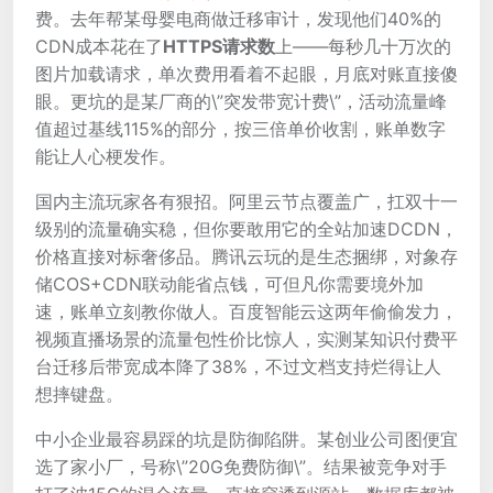
费。去年帮某母婴电商做迁移审计，发现他们40%的
CDN成本花在了
HTTPS请求数
上——每秒几十万次的
图片加载请求，单次费用看着不起眼，月底对账直接傻
眼。更坑的是某厂商的\”突发带宽计费\”，活动流量峰
值超过基线115%的部分，按三倍单价收割，账单数字
能让人心梗发作。
国内主流玩家各有狠招。阿里云节点覆盖广，扛双十一
级别的流量确实稳，但你要敢用它的全站加速DCDN，
价格直接对标奢侈品。腾讯云玩的是生态捆绑，对象存
储COS+CDN联动能省点钱，可但凡你需要境外加
速，账单立刻教你做人。百度智能云这两年偷偷发力，
视频直播场景的流量包性价比惊人，实测某知识付费平
台迁移后带宽成本降了38%，不过文档支持烂得让人
想摔键盘。
中小企业最容易踩的坑是防御陷阱。某创业公司图便宜
选了家小厂，号称\”20G免费防御\”。结果被竞争对手