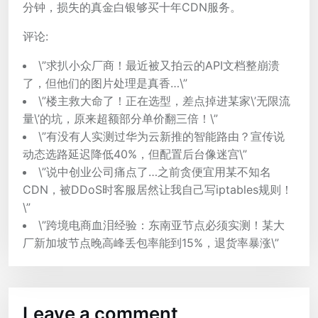
分钟，损失的真金白银够买十年CDN服务。
评论:
\”求扒小众厂商！最近被又拍云的API文档整崩溃
了，但他们的图片处理是真香…\”
\”楼主救大命了！正在选型，差点掉进某家\’无限流
量\’的坑，原来超额部分单价翻三倍！\”
\”有没有人实测过华为云新推的智能路由？宣传说
动态选路延迟降低40%，但配置后台像迷宫\”
\”说中创业公司痛点了…之前贪便宜用某不知名
CDN，被DDoS时客服居然让我自己写iptables规则！
\”
\”跨境电商血泪经验：东南亚节点必须实测！某大
厂新加坡节点晚高峰丢包率能到15%，退货率暴涨\”
Leave a comment