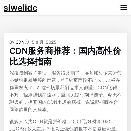
Skip
siweiidc
to
content
By
CDN
15 8 月, 2025
CDN服务商推荐：国内高性价
比选择指南
深夜接到客户电话，服务器又崩了。屏幕那头传来运营
小姑娘带着哭腔的声音：\”促销页面刷不出来，老板在
群里发火了…\” 这种场景我们运维人都懂。CDN选得
不对，轻则烧钱如流水，重则关键时刻掉链子。今天不
聊虚的，扒开国内CDN市场的底裤，说说那些藏在合
同条款里的真成本。
很多人以为CDN就是拼价格，0.03元/GB和0.035
元/GB有多大差别？但真正烧钱的根本不是基础流量