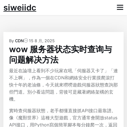
Skip
siweiidc
to
content
By
CDN
15 8 月, 2025
wow 服务器状态实时查询与
问题解决方法
最近在論壇上看到不少玩家在吼「伺服器又卡了」「連
不上啊」，作為一個在CDN和網絡安全行業摸爬滾打
快十年的老油條，今天就來嘮嘮遊戲伺服器狀態查詢那
些門道。別小看這問題，背後可是藏著網絡架構的玄
機。
實時查伺服器狀態，老手都懂直接抓API接口最靠譜。
像《魔獸世界》這種大型遊戲，官方通常會開放status
API接口，用Python寫個簡單腳本每分鐘爬一次，返回