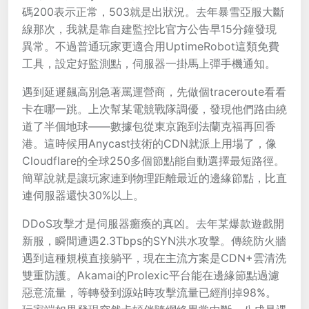
碼200表示正常，503就是出狀況。去年暴雪亞服大斷
線那次，我就是靠自建監控比官方公告早15分鐘發現
異常。不過普通玩家更適合用UptimeRobot這類免費
工具，設定好監測點，伺服器一掛馬上彈手機通知。
遇到延遲飆高別急著罵運營商，先做個traceroute看看
卡在哪一跳。上次幫某電競戰隊調優，發現他們路由繞
道了半個地球——數據包從東京跑到法蘭克福再回香
港。這時候用Anycast技術的CDN就派上用場了，像
Cloudflare的全球250多個節點能自動選擇最短路徑。
簡單說就是讓玩家連到物理距離最近的邊緣節點，比直
連伺服器還快30%以上。
DDoS攻擊才是伺服器癱瘓的真凶。去年某爆款遊戲開
新服，瞬間遭遇2.3Tbps的SYN洪水攻擊。傳統防火牆
遇到這種規模直接躺平，現在主流方案是CDN+雲清洗
雙重防護。Akamai的Prolexic平台能在邊緣節點過濾
惡意流量，等轉發到源站時攻擊流量已經削掉98%。