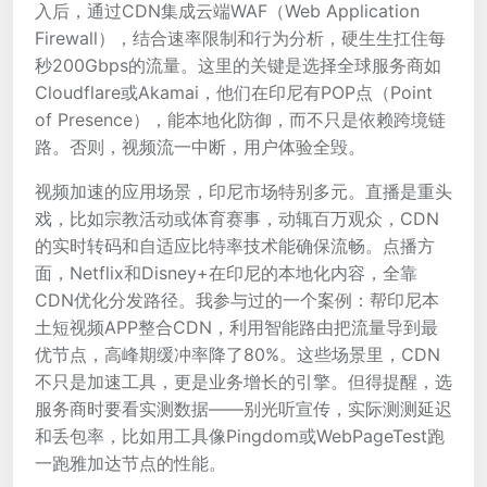
入后，通过CDN集成云端WAF（Web Application
Firewall），结合速率限制和行为分析，硬生生扛住每
秒200Gbps的流量。这里的关键是选择全球服务商如
Cloudflare或Akamai，他们在印尼有POP点（Point
of Presence），能本地化防御，而不只是依赖跨境链
路。否则，视频流一中断，用户体验全毁。
视频加速的应用场景，印尼市场特别多元。直播是重头
戏，比如宗教活动或体育赛事，动辄百万观众，CDN
的实时转码和自适应比特率技术能确保流畅。点播方
面，Netflix和Disney+在印尼的本地化内容，全靠
CDN优化分发路径。我参与过的一个案例：帮印尼本
土短视频APP整合CDN，利用智能路由把流量导到最
优节点，高峰期缓冲率降了80%。这些场景里，CDN
不只是加速工具，更是业务增长的引擎。但得提醒，选
服务商时要看实测数据——别光听宣传，实际测测延迟
和丢包率，比如用工具像Pingdom或WebPageTest跑
一跑雅加达节点的性能。