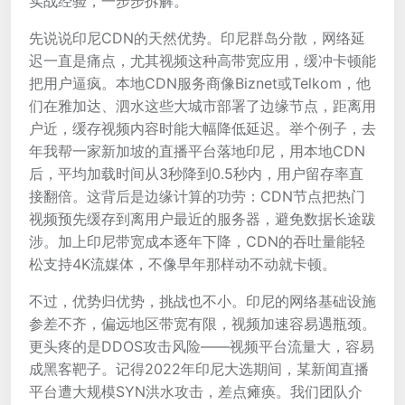
实战经验，一步步拆解。
先说说印尼CDN的天然优势。印尼群岛分散，网络延
迟一直是痛点，尤其视频这种高带宽应用，缓冲卡顿能
把用户逼疯。本地CDN服务商像Biznet或Telkom，他
们在雅加达、泗水这些大城市部署了边缘节点，距离用
户近，缓存视频内容时能大幅降低延迟。举个例子，去
年我帮一家新加坡的直播平台落地印尼，用本地CDN
后，平均加载时间从3秒降到0.5秒内，用户留存率直
接翻倍。这背后是边缘计算的功劳：CDN节点把热门
视频预先缓存到离用户最近的服务器，避免数据长途跋
涉。加上印尼带宽成本逐年下降，CDN的吞吐量能轻
松支持4K流媒体，不像早年那样动不动就卡顿。
不过，优势归优势，挑战也不小。印尼的网络基础设施
参差不齐，偏远地区带宽有限，视频加速容易遇瓶颈。
更头疼的是DDOS攻击风险——视频平台流量大，容易
成黑客靶子。记得2022年印尼大选期间，某新闻直播
平台遭大规模SYN洪水攻击，差点瘫痪。我们团队介