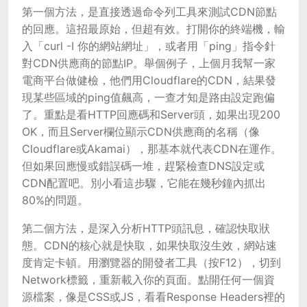
第一個方法，是直接透過命令列工具來測試CDN節點
的回應。這招最原始，但超有效。打開你的終端機，輸
入「curl -I 你的網站網址」，或者用「ping」指令針
對CDN供應商的節點IP。舉個例子，上個月我幫一家
電商平台做健檢，他們用Cloudflare的CDN，結果發
現某些區域的ping值飆高，一查才知是路由設定跑偏
了。重點是看HTTP回應碼和Server頭，如果出現200
OK，而且Server欄位顯示CDN供應商的名稱（像
Cloudflare或Akamai），那基本就代表CDN在運作。
但如果回應慢或錯誤碼一堆，趕緊檢查DNS設定或
CDN配置吧。別小看這步驟，它能在幾秒鐘內抓出
80%的問題。
第二個方法，是深入分析HTTP頭訊息，確認快取狀
態。CDN的核心就是快取，如果快取沒生效，網站速
度肯定卡頓。用瀏覽器的開發者工具（按F12），切到
Network標籤，重新載入你的頁面。點開任何一個資
源檔案，像是CSS或JS，看看Response Headers裡的