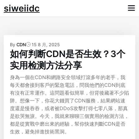
Skip
siweiidc
to
content
By
CDN
15 8 月, 2025
如何判断CDN是否生效？3个
实用检测方法分享
身為一個在CDN和網路安全領域打滾多年的老手，我
每天都會接到客戶的緊急電話，問我他們的CDN到底
有沒有正常運作。這問題看似簡單，但背後藏著不少陷
阱。想像一下，你花大錢買了CDN服務，結果網站速
度還是慢吞吞，或者被DDoS攻擊打得七零八落，那真
是欲哭無淚。今天，我就來聊聊三個實用的檢測方法，
都是從實戰中磨出來的經驗，幫你快速判斷CDN是否
生效，避免掉進技術黑洞。