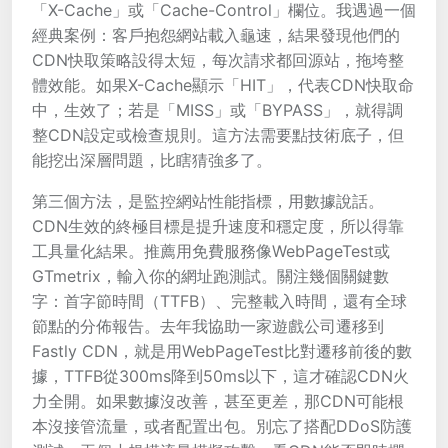
「X-Cache」或「Cache-Control」欄位。我遇過一個
經典案例：客戶抱怨網站載入龜速，結果發現他們的
CDN快取策略設得太短，每次請求都回源站，拖垮整
體效能。如果X-Cache顯示「HIT」，代表CDN快取命
中，生效了；若是「MISS」或「BYPASS」，就得調
整CDN設定或檢查規則。這方法需要點技術底子，但
能挖出深層問題，比瞎猜強多了。
第三個方法，是監控網站性能指標，用數據說話。
CDN生效的終極目標是提升速度和穩定度，所以得靠
工具量化結果。推薦用免費服務像WebPageTest或
GTmetrix，輸入你的網址跑測試。關注幾個關鍵數
字：首字節時間（TTFB）、完整載入時間，還有全球
節點的分佈報告。去年我協助一家遊戲公司遷移到
Fastly CDN，就是用WebPageTest比對遷移前後的數
據，TTFB從300ms降到50ms以下，這才確認CDN火
力全開。如果數據沒改善，甚至更差，那CDN可能根
本沒接管流量，或者配置出包。別忘了搭配DDoS防護