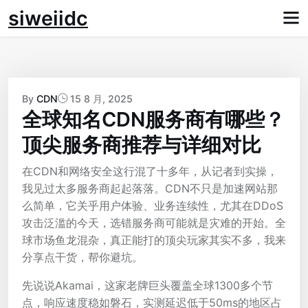
Skip
siweiidc
to
content
By
CDN
15 8 月, 2025
全球知名CDN服务商有哪些？
顶尖服务商推荐与详细对比
在CDN和网络安全这行混了十多年，从记者到实操，
我见过太多服务商起起落落。CDN不只是加速网站那
么简单，它关乎用户体验、业务连续性，尤其在DDoS
攻击泛滥的今天，选错服务商可能就是灾难的开始。全
球市场鱼龙混杂，真正能打的顶尖玩家其实不多，我来
分享点干货，帮你避坑。
先说说Akamai，这家老牌巨头覆盖全球1300多个节
点，响应速度稳如磐石，实测延迟低于50ms的地区占