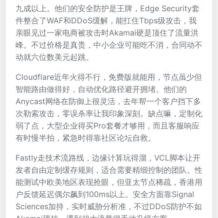
九成以上。他们的安全防护是王牌，Edge Security套
件整合了WAF和DDoS缓解，能扛住Tbps级攻击，我
亲眼见过一家电商被攻击时Akamai硬是顶住了流量洪
峰。不过价格是真贵，中小企业可能吃不消，合同动不
动就六位数美元起跳。
Cloudflare近年火得不行，免费版就能用，节点虽少但
智能路由做得好，自动优化路径避开拥堵。他们的
Anycast网络在防御上很灵活，去年帮一个客户挡下多
次勒索攻击，零误杀率让我印象深刻。缺点嘛，定制化
弱了点，大型企业得买Pro套餐才够用，而且客服响应
有时慢半拍，紧急时得靠社区论坛自救。
Fastly走技术流路线，边缘计算玩得溜，VCL脚本让开
发者自由定制缓存规则，适合需要精细控制的团队。性
能测试中欧美地区表现抢眼，但亚太节点稀疏，香港用
户反馈延迟偶尔飙到100ms以上。安全方面靠Signal
Sciences加持，实时威胁分析准，不过DDoS防护不如