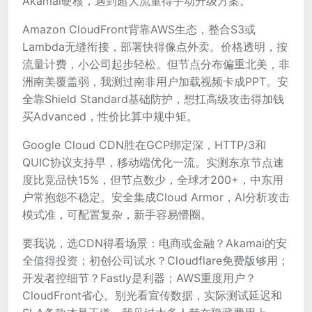
Akamai硬核，遇到超大流量得手动升级方案。
Amazon CloudFront背靠AWS生态，整合S3或
Lambda无缝衔接，部署快得像点外卖。价格透明，按
流量计费，小公司起步轻松。但节点分布偏重北美，非
洲南美覆盖弱，我测过南非用户加载视频卡成PPT。安
全靠Shield Standard基础防护，想扛高级攻击得加钱
买Advanced，性价比算中规中矩。
Google Cloud CDN胜在GCP绑定深，HTTP/3和
QUIC协议支持早，移动端优化一流。实测东京节点速
度比竞品快15%，但节点数少，全球才200+，中东用
户常抱怨不稳定。安全集成Cloud Armor，AI分析攻击
模式准，可配置复杂，新手容易懵圈。
要我说，选CDN得看场景：电商或金融？Akamai的安
全值得投资；初创公司试水？Cloudflare免费版够用；
开发者控细节？Fastly是利器；AWS重度用户？
CloudFront省心。别光看宣传数据，实际测试延迟和