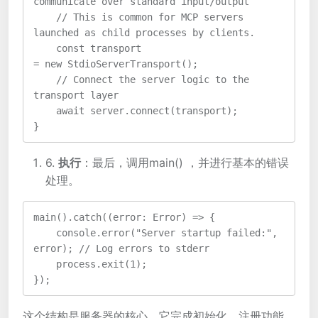
communicate over standard input/output
    // This is common for MCP servers 
launched as child processes by clients.
    const transport 
= new StdioServerTransport();
    // Connect the server logic to the 
transport layer
    await server.connect(transport);
}
6.
执行
：最后，调用main() ，并进行基本的错误
处理。
main().catch((error: Error) => {
    console.error("Server startup failed:", 
error); // Log errors to stderr
    process.exit(1);
});
这个结构是服务器的核心，它完成初始化、注册功能，