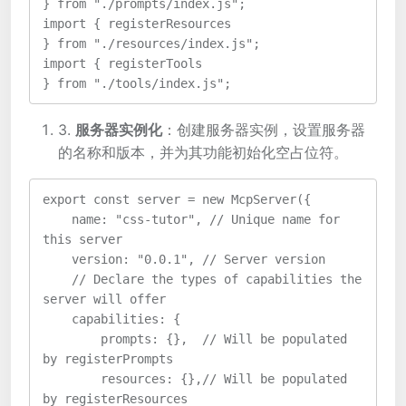
} from "./prompts/index.js";
import { registerResources 
} from "./resources/index.js";
import { registerTools 
} from "./tools/index.js";
3.
服务器实例化
：创建服务器实例，设置服务器
的名称和版本，并为其功能初始化空占位符。
export const server = new McpServer({
    name: "css-tutor", // Unique name for 
this server
    version: "0.0.1", // Server version
    // Declare the types of capabilities the 
server will offer
    capabilities: {
        prompts: {},  // Will be populated 
by registerPrompts
        resources: {},// Will be populated 
by registerResources