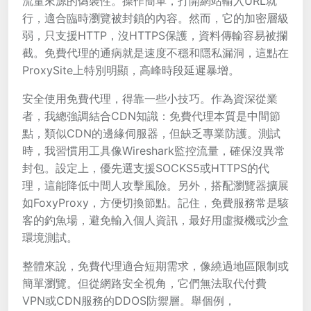
流量來源的偽裝性。操作簡單，打開網站輸入URL就
行，適合臨時瀏覽被封鎖的內容。然而，它的加密層級
弱，只支援HTTP，沒HTTPS保護，資料傳輸容易被攔
截。免費代理的通病就是速度不穩和隱私漏洞，這點在
ProxySite上特別明顯，高峰時段延遲暴增。
安全使用免費代理，得靠一些小技巧。作為資深從業
者，我總強調結合CDN知識：免費代理本質是中間節
點，類似CDN的邊緣伺服器，但缺乏專業防護。測試
時，我習慣用工具像Wireshark監控流量，確保沒異常
封包。設定上，優先選支援SOCKS5或HTTPS的代
理，這能降低中間人攻擊風險。另外，搭配瀏覽器擴展
如FoxyProxy，方便切換節點。記住，免費服務常是駭
客的釣魚場，避免輸入個人資訊，最好用虛擬機或沙盒
環境測試。
整體來說，免費代理適合短期需求，像繞過地區限制或
簡單瀏覽。但從網路安全視角，它們無法取代付費
VPN或CDN服務的DDOS防禦層。舉個例，