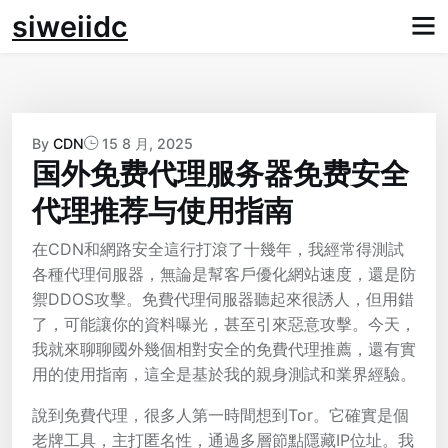
Skip
siweiidc
to
content
By
CDN
15 8 月, 2025
国外免费代理服务器免费安全
代理推荐与使用指南
在CDN和網路安全這行打滾了十幾年，我經常得測試
各種代理伺服器，無論是幫客戶優化網站速度，還是防
禦DDOS攻擊。免費代理伺服器聽起來很誘人，但用錯
了，可能讓你的資料曝光，甚至引來惡意攻擊。今天，
我就來聊聊國外幾個相對安全的免費代理推薦，還有實
用的使用指南，這全是基於我的親身測試和業界經驗。
說到免費代理，很多人第一時間想到Tor。它確實是個
老牌工具，主打匿名性，通過多層節點隱藏IP位址。我