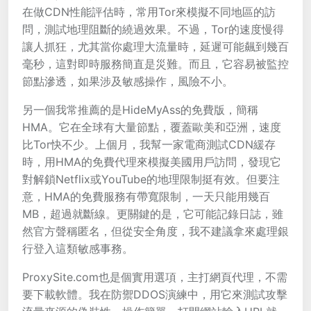
在做CDN性能評估時，常用Tor來模擬不同地區的訪
問，測試地理阻斷的繞過效果。不過，Tor的速度慢得
讓人抓狂，尤其當你處理大流量時，延遲可能飆到幾百
毫秒，這對即時服務簡直是災難。而且，它容易被監控
節點滲透，如果涉及敏感操作，風險不小。
另一個我常推薦的是HideMyAss的免費版，簡稱
HMA。它在全球有大量節點，覆蓋歐美和亞洲，速度
比Tor快不少。上個月，我幫一家電商測試CDN緩存
時，用HMA的免費代理來模擬美國用戶訪問，發現它
對解鎖Netflix或YouTube的地理限制挺有效。但要注
意，HMA的免費服務有帶寬限制，一天只能用幾百
MB，超過就斷線。更關鍵的是，它可能記錄日誌，雖
然官方聲稱匿名，但從安全角度，我不建議拿來處理銀
行登入這類敏感事務。
ProxySite.com也是個實用選項，主打網頁代理，不需
要下載軟體。我在防禦DDOS演練中，用它來測試攻擊