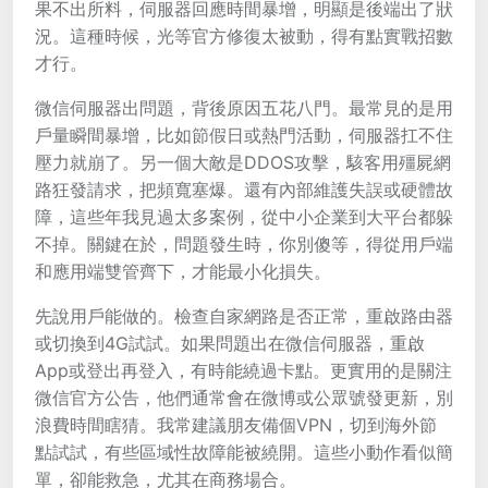
果不出所料，伺服器回應時間暴增，明顯是後端出了狀
況。這種時候，光等官方修復太被動，得有點實戰招數
才行。
微信伺服器出問題，背後原因五花八門。最常見的是用
戶量瞬間暴增，比如節假日或熱門活動，伺服器扛不住
壓力就崩了。另一個大敵是DDOS攻擊，駭客用殭屍網
路狂發請求，把頻寬塞爆。還有內部維護失誤或硬體故
障，這些年我見過太多案例，從中小企業到大平台都躲
不掉。關鍵在於，問題發生時，你別傻等，得從用戶端
和應用端雙管齊下，才能最小化損失。
先說用戶能做的。檢查自家網路是否正常，重啟路由器
或切換到4G試試。如果問題出在微信伺服器，重啟
App或登出再登入，有時能繞過卡點。更實用的是關注
微信官方公告，他們通常會在微博或公眾號發更新，別
浪費時間瞎猜。我常建議朋友備個VPN，切到海外節
點試試，有些區域性故障能被繞開。這些小動作看似簡
單，卻能救急，尤其在商務場合。