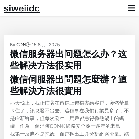
Skip
siweiidc
to
content
By
CDN
15 8 月, 2025
微信服务器出问题怎么办？这
些解决方法很实用
微信伺服器出問題怎麼辦？這
些解決方法很實用
那天晚上，我正忙著在微信上傳檔案給客戶，突然螢幕
卡住了，訊息發不出去。這種事在我們行業見多了，不
是啥新鮮事，但每次發生，用戶都急得像熱鍋上的螞
蟻。作為一個混跡CDN和網路安全圈十多年的老鳥，
我第一反應不是抱怨，而是掏出工具分析網路流量。結