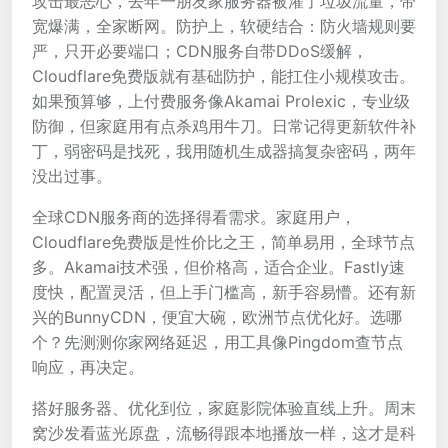
攻击最恶心，去年一朋友家服务器被灌了垃圾流量，带
宽爆满，全家断网。防护上，软硬结合：防火墙规则要
严，只开必要端口；CDN服务自带DDoS缓解，
Cloudflare免费版就有基础防护，能扛住小规模攻击。
如果预算够，上付费服务像Akamai Prolexic，专业级
防御，但家庭用有点杀鸡用牛刀。日常记得更新软件补
丁，弱密码是找死，我用随机生成器搞复杂密码，两年
没出过事。
全球CDN服务商的选择得看需求。家庭用户，
Cloudflare免费版是性价比之王，简单易用，全球节点
多。Akamai技术强，但价格高，适合企业。Fastly速
度快，配置灵活，但上手门槛高，新手容易懵。还有新
兴的BunnyCDN，便宜大碗，欧洲节点优化好。选哪
个？先测测你家网络延迟，用工具像Pingdom查节点
响应，再决定。
搭好服务器、优化到位，家庭影院体验直线上升。周末
窝沙发看蓝光原盘，流畅得跟本地播放一样，这才是科