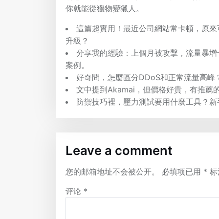
你就能從獵物變獵人。
這篇超實用！最近公司網站常卡頓，原來可能是
升級？
分享我的經驗：上個月被攻擊，流量暴增
案例。
好奇問，怎麼區分DDoS和正常流量高
文中提到Akamai，但價格好貴，有推
防禦技巧裡，壓力測試要用什麼工具？新
Leave a comment
您的邮箱地址不会被公开。
必填项已用
*
标
评论
*