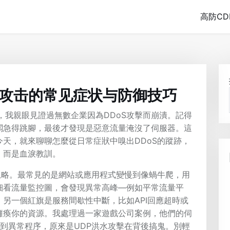
高防CD
S攻击的常见症状与防御技巧
，我親眼見證過無數企業因為DDoS攻擊而崩潰。記得
闆急得跳腳，最後才發現是惡意流量淹沒了伺服器。這
天，就來聊聊怎麼從日常症狀中嗅出DDoS的蹤跡，
，而是血淚教訓。
忽略。最常見的是網站或應用程式變慢到像蝸牛爬，用
細看流量監控圖，會發現異常高峰—例如平常流量平
另一個紅旗是服務間歇性中斷，比如API回應超時或
癱瘓你的資源。我處理過一家遊戲公司案例，他們的伺
不到異常程序，原來是UDP洪水攻擊在背後搞鬼。別輕