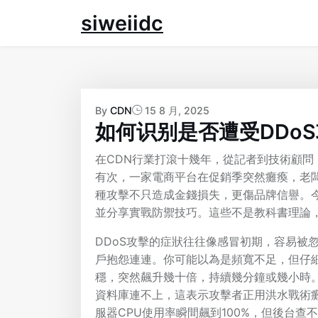
Skip
siweiidc
to
content
By
CDN
15 8 月, 2025
如何识别是否遭受DDo
在CDN行業打滾十幾年，從記者到技術顧問
有次，一家電商平台在促銷季突然癱瘓，老
種攻擊不只造成金錢損失，更傷品牌信譽。今
並分享實戰防禦技巧。這些不是教科書理論
DDoS攻擊的症狀往往像感冒初期，容易被
戶抱怨連連。你可能以為是頻寬不足，但仔
穩，突然飆升幾十倍，持續幾分鐘或幾小時。
資料庫連不上，這表示攻擊者正用洪水戰術
服器CPU使用率瞬間飆到100%，但後台查