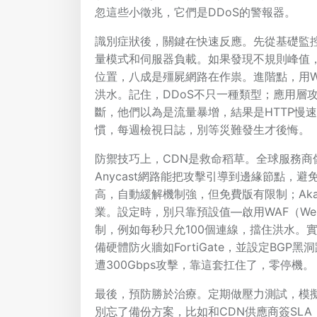
忽這些小徵兆，它們是DDoS的警報器。
識別症狀後，關鍵在快速反應。先從基礎監控做起
量模式和伺服器負載。如果發現不規則峰值，
位置，八成是殭屍網路在作祟。進階點，用Wir
洪水。記住，DDoS不只一種類型；應用層
斷，他們以為是流量暴增，結果是HTTP慢
慣，每週檢視日誌，別等災難發生才後悔。
防禦技巧上，CDN是救命稻草。全球服務商像Cl
Anycast網路能把攻擊引導到邊緣節點，避免
高，自動緩解機制強，但免費版有限制；Ak
業。設定時，別只靠預設值—啟用WAF（Web Ap
制，例如每秒只允100個連線，擋住洪水。
備硬體防火牆如FortiGate，並設定BG
遭300Gbps攻擊，靠這套扛住了，零停機。
最後，預防勝於治療。定期做壓力測試，模
別忘了備份方案，比如和CDN供應商簽SLA