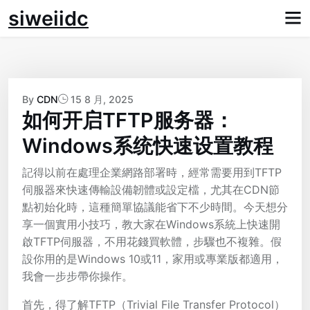
Skip
siweiidc
to
content
By
CDN
15 8 月, 2025
如何开启TFTP服务器：
Windows系统快速设置教程
記得以前在處理企業網路部署時，經常需要用到TFTP
伺服器來快速傳輸設備韌體或設定檔，尤其在CDN節
點初始化時，這種簡單協議能省下不少時間。今天想分
享一個實用小技巧，教大家在Windows系統上快速開
啟TFTP伺服器，不用花錢買軟體，步驟也不複雜。假
設你用的是Windows 10或11，家用或專業版都適用，
我會一步步帶你操作。
首先，得了解TFTP（Trivial File Transfer Protocol）