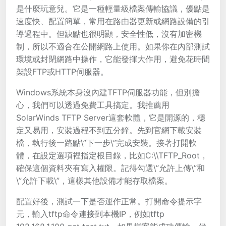
是什麼玩意兒。它是一種輕量級檔案傳輸協議，優點是
速度快、配置簡單，常用在路由器更新或網路設備的引
導過程中。但缺點也很明顯，安全性低，沒有加密機
制，所以不適合在公開網路上使用。如果你在內部測試
環境或封閉網路中操作，它能發揮大作用，避免花時間
架設FTP或HTTP伺服器。
Windows系統本身沒內建TFTP伺服器功能，但別擔
心，我們可以透過免費工具搞定。我推薦用
SolarWinds TFTP Server這套軟體，它是開源的，穩
定又易用，安裝過程不到五分鐘。先到官網下載安裝
檔，執行後一路點\”下一步\”完成安裝。接著打開軟
體，在設定選項裡指定根目錄，比如C:\\TFTP_Root，
確保這個資料夾有寫入權限。記得勾選\”允許上傳\”和
\”允許下載\”，這樣其他設備才能存取檔案。
配置好後，測試一下是否運作正常。打開命令提示字
元，輸入tftp命令連接到本機IP，例如tftp