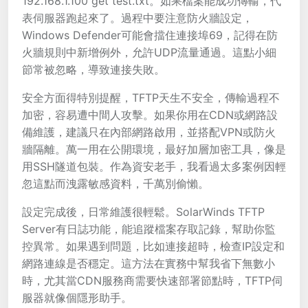
192.168.1.100 get test.txt。如果檔案能成功傳輸，代
表伺服器跑起來了。過程中要注意防火牆設定，
Windows Defender可能會擋住連接埠69，記得在防
火牆規則中新增例外，允許UDP流量通過。這點小細
節常被忽略，導致連接失敗。
安全方面得特別提醒，TFTP天生不安全，傳輸過程不
加密，容易遭中間人攻擊。如果你用在CDN或網路設
備維護，建議只在內部網路啟用，並搭配VPN或防火
牆隔離。萬一用在公開環境，最好加層加密工具，像是
用SSH隧道包裝。作為資安老手，我看過太多案例因輕
忽這點而洩露敏感資料，千萬別偷懶。
設定完成後，日常維護很輕鬆。SolarWinds TFTP
Server有日誌功能，能追蹤檔案存取記錄，幫助你監
控異常。如果遇到問題，比如連接超時，檢查IP設定和
網路連線是否穩定。這方法在實務中幫我省下無數小
時，尤其當CDN服務商需要快速部署節點時，TFTP伺
服器就像個隱形助手。