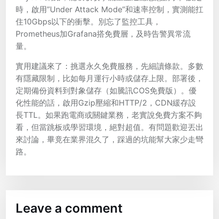
時，啟用”Under Attack Mode”和速率控制，實測能扛
住10Gbps以下的衝擊。別忘了監控工具，
Prometheus加Grafana搭免費層，及時告警異常流
量。
實用建議來了：挑選永久免費服務，先細讀條款。多數
有隱藏限制，比如每月運行小時或儲存上限。部署後，
定期備份資料到對象儲存（如騰訊COS免費版）。優
化性能的話，啟用Gzip壓縮和HTTP/2，CDN緩存設
長TTL。如果跑電商或關鍵業務，老實說免費方案不夠
看，但當跳板或學習環境，絕對超值。有問題歡迎丟出
來討論，畢竟在業界混久了，踩過的坑能幫大家少走彎
路。
Leave a comment