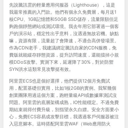
先說騰訊雲的輕量應用伺服器（Lighthouse），這是
我最常推薦的入門款。他們有個永久免費層，每月送1
核CPU、1GB記憶體和50GB SSD儲存，流量限額但足
夠跑個靜態網站或測試環境。我去年用它部署過一個客
戶的演示站，穩定性出乎意料，沒遇過無故宕機。缺點
嘛，資源有限，流量超了會降速，不適合高併發場景。
作為CDN老手，我建議綁定騰訊自家的CDN服務，免
費版就能緩存靜態資源，提升訪問速度，還能擋掉小規
模DDoS攻擊。實測下來，延遲降了30%，對於防禦
SYN洪水這類常見攻擊挺有效。
阿里雲ECS也是個好選擇，他們提供12個月免費試
用，配置基礎但實用，比如1核2GB的實例。我幫幾個
創業團隊用過這個方案，跑輕量級API或數據庫測試沒
問題。阿里雲的底層架構成熟，IO性能穩定。不過免費
期結束就得付費升級，別指望永久白嫖。安全方面要小
心，免費ECS容易成攻擊目標，我遇過客戶伺服器被注
入惡意腳本。這時搭配阿里雲WAF（Web應用防火