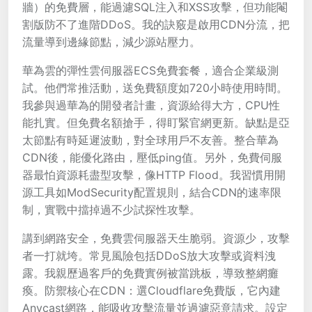
牆）的免費層，能過濾SQL注入和XSS攻擊，但功能閹
割版防不了進階DDoS。我的訣竅是啟用CDN分流，把
流量導到邊緣節點，減少源站壓力。
華為雲的彈性雲伺服器ECS免費套餐，適合企業級測
試。他們常推活動，送免費額度如720小時使用時間。
我參與過華為的開發者計畫，資源給得大方，CPU性
能扎實。但免費名額搶手，得盯緊官網更新。缺點是亞
太節點有時延遲波動，對全球用戶不友善。整合華為
CDN後，能優化路由，壓低ping值。另外，免費伺服
器最怕資源耗盡型攻擊，像HTTP Flood。我習慣用開
源工具如ModSecurity配置規則，結合CDN的速率限
制，實戰中擋掉過不少試探性攻擊。
講到網路安全，免費雲伺服器天生脆弱。資源少，攻擊
者一打就垮。常見風險包括DDoS放大攻擊或資料洩
露。我親歷過客戶的免費實例被當跳板，導致整網癱
瘓。防禦核心在CDN：選Cloudflare免費版，它內建
Anycast網路，能吸收攻擊流量並過濾惡意請求。設定