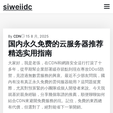
Skip
siweiidc
to
content
By
CDN
15 8 月, 2025
国内永久免费的云服务器推荐
精选实用指南
大家好，我是老張，在CDN和網路安全這行打滾了十
多年，從早期幫企業部署緩存節點到現在專攻DDoS防
禦，見證過無數雲服務的興衰。最近不少朋友問我，國
內有沒有真正永久免費的雲伺服器能用？這問題挺實
際，尤其對預算緊的小團隊或個人開發者來說。今天我
就基於親身經驗，分享幾個靠譜的推薦，順便聊聊如何
結合CDN來避開免費服務的坑。記住，免費的東西總
有代價，但選對了，絕對能省下一筆開銷。