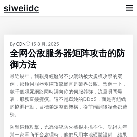
Skip
siweiidc
to
content
By
CDN
15 8 月, 2025
全网公敌服务器矩阵攻击的防
御方法
最近幾年，我親身經歷過不少網站被大規模攻擊的案
例，那種伺服器矩陣攻擊簡直是業界公敵。想像一下，
數千個殭屍網路同時湧向你的伺服器群，流量瞬間爆
表，服務直接癱瘓。這不是單純的DDoS，而是有組織
的協調行動，目標鎖定整個架構，從前端到後端全都遭
殃。
防禦這種攻擊，光靠傳統防火牆根本擋不住。記得去年
幫一家電商平台處理時，他們只用本地硬體設備，結果