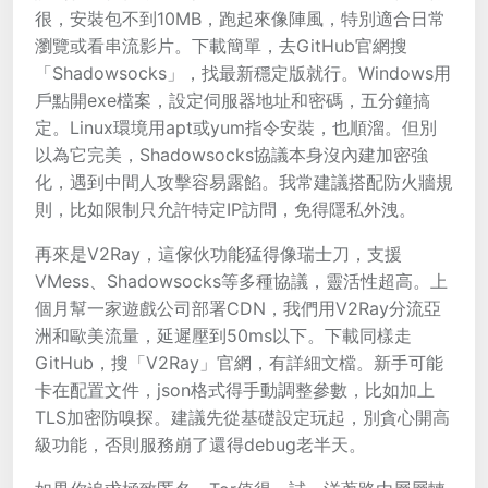
很，安裝包不到10MB，跑起來像陣風，特別適合日常
瀏覽或看串流影片。下載簡單，去GitHub官網搜
「Shadowsocks」，找最新穩定版就行。Windows用
戶點開exe檔案，設定伺服器地址和密碼，五分鐘搞
定。Linux環境用apt或yum指令安裝，也順溜。但別
以為它完美，Shadowsocks協議本身沒內建加密強
化，遇到中間人攻擊容易露餡。我常建議搭配防火牆規
則，比如限制只允許特定IP訪問，免得隱私外洩。
再來是V2Ray，這傢伙功能猛得像瑞士刀，支援
VMess、Shadowsocks等多種協議，靈活性超高。上
個月幫一家遊戲公司部署CDN，我們用V2Ray分流亞
洲和歐美流量，延遲壓到50ms以下。下載同樣走
GitHub，搜「V2Ray」官網，有詳細文檔。新手可能
卡在配置文件，json格式得手動調整參數，比如加上
TLS加密防嗅探。建議先從基礎設定玩起，別貪心開高
級功能，否則服務崩了還得debug老半天。