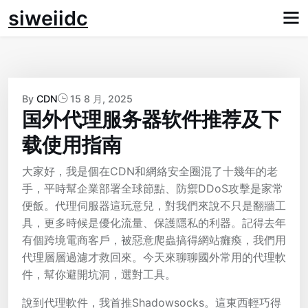
Skip
siweiidc
to
content
By
CDN
15 8 月, 2025
国外代理服务器软件推荐及下
载使用指南
大家好，我是個在CDN和網絡安全圈混了十幾年的老
手，平時幫企業部署全球節點、防禦DDoS攻擊是家常
便飯。代理伺服器這玩意兒，對我們來說不只是翻牆工
具，更多時候是優化流量、保護隱私的利器。記得去年
有個跨境電商客戶，被惡意爬蟲搞得網站癱瘓，我們用
代理層層過濾才救回來。今天來聊聊國外常用的代理軟
件，幫你避開坑洞，選對工具。
說到代理軟件，我首推Shadowsocks。這東西輕巧得