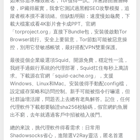
如果你追求極致匿名，Tor值得一試。洋蔥路由層層轉
發，IP藏得嚴實，我拿它測試過黑帽SEO攻擊模擬，追
蹤者根本摸不著頭緒。但缺點明顯：速度慢如龜爬，下
載大檔案或看4K影片會卡成PPT。官網
「torproject.org」直接下Bundle包，安裝後啟動Tor
Browser就行。安全上要留意，Tor節點可能被惡意操
控，別用它登敏感帳號，最好搭配VPN雙重保護。
最後提個企業級選項Squid。開源免費，穩定性一流，
我經手過銀行系統的代理部署，Squid扛住每秒上萬請
求。下載源在官網「squid-cache.org」，支援
Windows、Linux和Mac。安裝後得手動配config檔，
設定緩存策略和訪問控制。新手可能被指令行嚇退，但
社群論壇活躍，問題丟上去總有老鳥解答。記住，任何
代理軟件下載都要驗證sha256校驗碼，假官網釣魚層
出不窮，去年就遇過客戶中招被植入後門。
總的來說，挑代理軟件得看需求：日常用
Shadowsocks省心，進階選V2Ray靈活，匿名首選