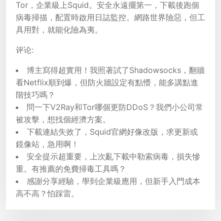
Tor，企業級上Squid。安全永遠擺第一，下載後跑個
病毒掃描，配置時啟用日誌監控。網路世界險惡，但工
具用對，就能化險為夷。
评论:
博主寫得超實用！我照著試了Shadowsocks，翻牆
看Netflix順到爆，但防火牆設定有點懵，能多講點進
階技巧嗎？
問一下V2Ray和Tor哪個更防DDoS？我們小公司常
被攻擊，想找個經濟方案。
下載連結失效了，Squid官網好像改版，求更新或
鏡像站，急用啊！
安全提示超重要，上次亂下載中勒索病毒，損失慘
重。有推薦的免費掃毒工具嗎？
感謝分享經驗，學到企業級應用，但新手入門成本
高不高？怕踩雷。