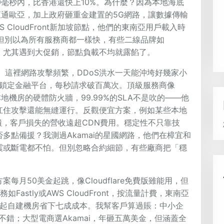
50毫秒內，比香港還快上10%。為什麼？因為本地海底
骨幹直通歐亞，加上政府砸重金建置的5G網路，讓數據傳輸
CloudFront新加坡節點，他們的東南亞用戶載入時
%。但別以為所有服務商都一樣快，有些二線品牌如
毫秒，尤其遇到大促銷，節點負載不均就露餡了。
。這裡網路攻擊頻繁，DDoS洪水一天能沖垮好幾家小
標鎖定金融平台，每秒請求破百萬次。頂級服務商像
，配合本地機房的硬體防火牆，99.99%的SLA不是吹的——他
扛住攻擊還能無縫運行。反觀便宜方案，例如某些本地
崩潰，客戶損失的營收遠超CDN費用。穩定性不只靠技
多點備援？我測過Akamai的星國網路，他們在樟宜和
震或斷電都不怕。但別忽略合約細節，有些廠商把「穩
。
月50美金起跳，像Cloudflare免費版雖能用，但
Fastly或AWS CloudFront，按流量計費，東南亞
但比起自建機房省下七成成本。我幫客戶算過賬：中小企
價比不錯；大型電商選Akamai，年砸五萬美金，但涵蓋全