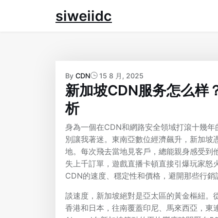
Skip
siweiidc
to
content
By
CDN
15 8 月, 2025
新加坡CDN服务怎么样
析
身為一個在CDN和網路安全領域打滾十幾
別讓我著迷。東南亞數位經濟飆升，新加坡
地。每次飛去當地見客戶，總能親身感受到
失上千訂單，遊戲直播卡頓直接引爆玩家怒
CDN的速度、穩定性和價格，避開那些行銷
談速度，新加坡絕對是亞太區的黃金樞紐。
香港和日本，往南覆蓋印尼、馬來西亞，東連澳