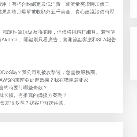
費用！有些合約綁定最低消費，或流量突增時加價三
結果高峰月爆單被收額外五千美金。真心建議談價時壓
尖、穩定性靠頂級廠商撐腰，但價格得精打細算。若預算
投資Akamai。關鍵別只看廣告，實測節點響應和SLA報告
流量DDoS嗎？我公司剛被攻擊過，急需換服務商。
和AWS的東南亞延遲數據？我在猶豫選哪家。
簽約時要盯哪些條款？
就卡頓。有推薦的備援方案嗎？
度會差很多嗎？我客戶群跨兩國。