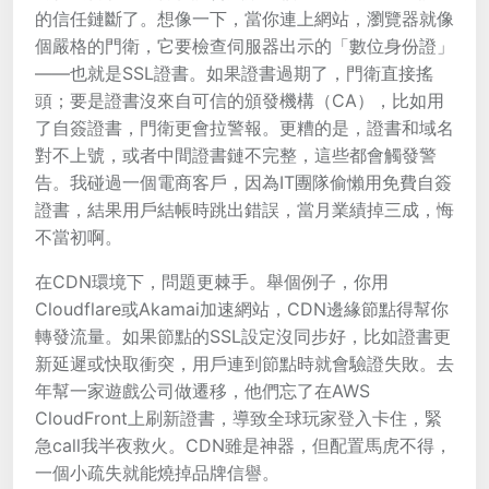
的信任鏈斷了。想像一下，當你連上網站，瀏覽器就像
個嚴格的門衛，它要檢查伺服器出示的「數位身份證」
——也就是SSL證書。如果證書過期了，門衛直接搖
頭；要是證書沒來自可信的頒發機構（CA），比如用
了自簽證書，門衛更會拉警報。更糟的是，證書和域名
對不上號，或者中間證書鏈不完整，這些都會觸發警
告。我碰過一個電商客戶，因為IT團隊偷懶用免費自簽
證書，結果用戶結帳時跳出錯誤，當月業績掉三成，悔
不當初啊。
在CDN環境下，問題更棘手。舉個例子，你用
Cloudflare或Akamai加速網站，CDN邊緣節點得幫你
轉發流量。如果節點的SSL設定沒同步好，比如證書更
新延遲或快取衝突，用戶連到節點時就會驗證失敗。去
年幫一家遊戲公司做遷移，他們忘了在AWS
CloudFront上刷新證書，導致全球玩家登入卡住，緊
急call我半夜救火。CDN雖是神器，但配置馬虎不得，
一個小疏失就能燒掉品牌信譽。