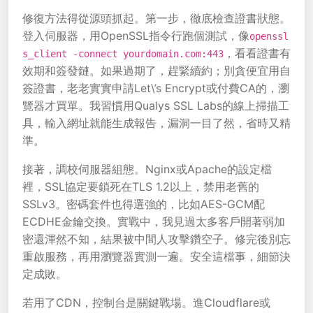
修復方法得從源頭抓起。第一步，徹底檢查證書狀態。
登入伺服器，用OpenSSL指令行跑個測試，像
openssl
，看看證書有
s_client -connect yourdomain.com:443
效期和簽發鏈。如果過期了，趕緊續約；別貪便宜用自
簽證書，老老實實申請Let\’s Encrypt或付費CA的，瀏
覽器才買單。我習慣用Qualys SSL Labs的線上掃描工
具，輸入網址就能生成報告，漏洞一目了然，省時又精
準。
接著，調校伺服器組態。Nginx或Apache的設定檔
裡，SSL協定要鎖死在TLS 1.2以上，禁用老舊的
SSLv3。密碼套件也得選強的，比如AES-GCM配
ECDHE金鑰交換。實戰中，我見過太多客戶開著弱加
密還渾然不知，結果被中間人攻擊鑽空子。修完後別忘
重啟服務，再用瀏覽器實測一遍。安全這檔事，細節決
定成敗。
若用了CDN，控制台是關鍵戰場。進Cloudflare或