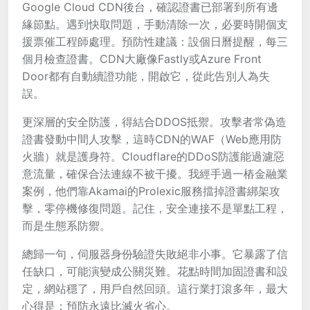
Google Cloud CDN後台，確認證書已部署到所有邊
緣節點。遇到快取問題，手動清除一次，必要時開個支
援票催工程師處理。預防性建議：設個日曆提醒，每三
個月檢查證書。CDN大廠像Fastly或Azure Front
Door都有自動續證功能，開啟它，從此告別人為失
誤。
更深層的安全防護，得結合DDOS抵禦。攻擊者常偽造
證書發動中間人攻擊，這時CDN的WAF（Web應用防
火牆）就是護身符。Cloudflare的DDoS防護能過濾惡
意流量，確保合法連線不被干擾。我經手過一樁金融業
案例，他們靠Akamai的Prolexic服務擋掉證書綁架攻
擊，零停機修復問題。記住，安全連接不是單點工程，
而是生態系防禦。
總歸一句，伺服器身份驗證失敗絕非小事。它暴露了信
任缺口，可能演變成公關災難。花點時間加固證書和設
定，網站穩了，用戶自然回頭。這行業打滾多年，最大
心得是：預防永遠比滅火省心。