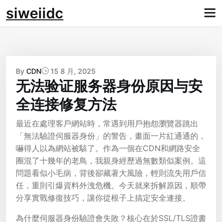
Skip
siweiidc
to
content
By
CDN
15 8 月, 2025
无法验证服务器身份原因与安
全连接修复方法
最近在處理客戶網站時，常遇到用戶抱怨瀏覽器跳出
「無法驗證伺服器身份」的警告，畫面一片紅通通的，
嚇得人以為網站被駭了。作為一個在CDN和網路安全
圈混了十幾年的老鳥，我親身經歷過無數類似案例。這
問題看似小毛病，背後卻藏著大風險，輕則流失用戶信
任，重則引爆資料外洩危機。今天就來拆解原因，順帶
分享實戰修復技巧，讓你從根子上搞定安全連接。
為什麼伺服器身份驗證會失敗？核心在於SSL/TLS證書