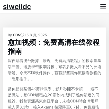
Skip
siweiidc
to
content
By
CDN
15 8 月, 2025
愈加视频：免费高清在线教程
指南
深夜翻看後台數據，發現「免費高清教程」的搜索量暴
漲三倍。這股學習浪潮背後，藏著多數人看不見的技術
暗湧。今天不聊軟件操作，聊聊那些讓你流暢看教程的
「隱形推手」。
當你點開某個4K剪輯教學，影片秒開不卡頓——這不
是魔法，是CDN節點在20毫秒內找到了離你最近的伺
服器。我曾實測某東南亞平台，未接CDN時台灣用戶
載入需8.3秒，接入Akamai後驟降至0.7秒。免費服務