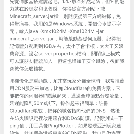
先從伺服器搭建說起吧。1.4.7版本雖然老舊，但它的魅
力就在於穩定和懷舊感。你得從官方網站下載
Minecraft_server.jar檔，別隨便從第三方網站抓，免
得帶病毒。我用的是Windows系統，開個命令提示字
元，輸入java -Xmx1024M -Xms1024M -jar
minecraft_server.jar，就能啟動基礎伺服器。記得把
記憶體分配調到1GB左右，太小了會卡頓，太大了又浪
費資源。設定server.properties檔時，關閉線上模式
可以讓朋友輕鬆加入，但這也增加了安全風險，後面我
會教你怎麼補救。
聯機優化是重頭戲，尤其當玩家分佈全球時。我常推薦
用CDN服務來加速，比如Cloudflare的免費方案，它
能把你的伺服器IP隱藏起來，通過全球節點分發流量，
延遲能降到50ms以下。操作起來很簡單：註冊
Cloudflare帳號，把你的域名指向他們的DNS，然後
在防火牆設定裡啟用緩存和DDoS防護。記得測試一下
ping值，用工具像PingPlotter，如果發現亞洲玩家連
線慢，就加個香港或東京的CDN節點。我自己做過實