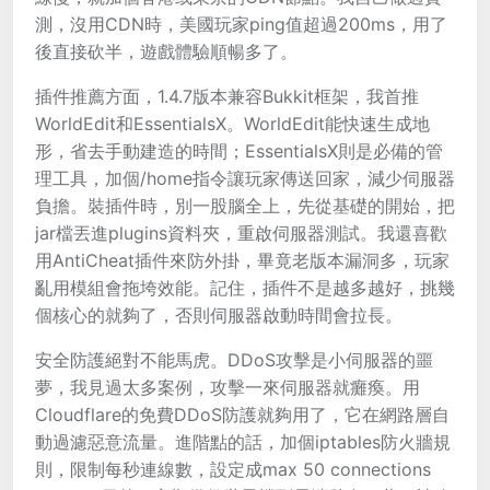
測，沒用CDN時，美國玩家ping值超過200ms，用了
後直接砍半，遊戲體驗順暢多了。
插件推薦方面，1.4.7版本兼容Bukkit框架，我首推
WorldEdit和EssentialsX。WorldEdit能快速生成地
形，省去手動建造的時間；EssentialsX則是必備的管
理工具，加個/home指令讓玩家傳送回家，減少伺服器
負擔。裝插件時，別一股腦全上，先從基礎的開始，把
jar檔丟進plugins資料夾，重啟伺服器測試。我還喜歡
用AntiCheat插件來防外掛，畢竟老版本漏洞多，玩家
亂用模組會拖垮效能。記住，插件不是越多越好，挑幾
個核心的就夠了，否則伺服器啟動時間會拉長。
安全防護絕對不能馬虎。DDoS攻擊是小伺服器的噩
夢，我見過太多案例，攻擊一來伺服器就癱瘓。用
Cloudflare的免費DDoS防護就夠用了，它在網路層自
動過濾惡意流量。進階點的話，加個iptables防火牆規
則，限制每秒連線數，設定成max 50 connections