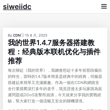
Skip
siweiidc
to
content
By
CDN
15 8 月, 2025
我的世界1.4.7服务器搭建教
程：经典版本联机优化与插件
推荐
每次聊起《我的世界》，我總會想起十多年前那段瘋狂
的時光，當時的1.4.7版本簡直是經典中的經典，伺服器
搭建起來簡單又充滿樂趣。作為一個在CDN和網路安
全行業摸爬滾打多年的老手，我見證過太多玩家因為延
遲問題或DDoS攻擊而崩潰，今天就來分享我的實戰經
驗，幫大家打造一個流暢又安全的聯機環境。