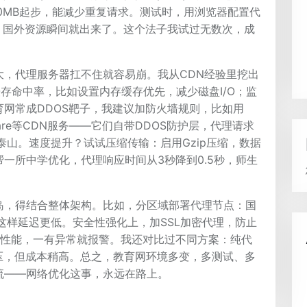
0MB起步，能减少重复请求。测试时，用浏览器配置代
，国外资源瞬间就出来了。这个法子我试过无数次，成
大，代理服务器扛不住就容易崩。我从CDN经验里挖出
缓存命中率，比如设置内存缓存优先，减少磁盘I/O；监
网常成DDOS靶子，我建议加防火墙规则，比如用
dflare等CDN服务——它们自带DDOS防护层，代理请求
泰山。速度提升？试试压缩传输：启用Gzip压缩，数据
一所中学优化，代理响应时间从3秒降到0.5秒，师生
岛，得结合整体架构。比如，分区域部署代理节点：国
这样延迟更低。安全性强化上，加SSL加密代理，防止
时跟踪性能，一有异常就报警。我还对比过不同方案：纯代
扛压，但成本稍高。总之，教育网环境多变，多测试、多
流——网络优化这事，永远在路上。