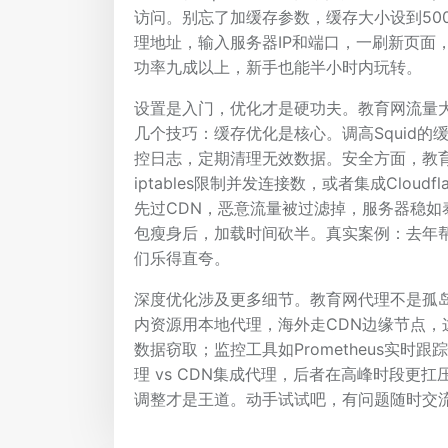
访问。别忘了加缓存参数，缓存大小设到50
理地址，输入服务器IP和端口，一刷新页面
功率九成以上，新手也能半小时内玩转。
设置是入门，优化才是硬功夫。教育网流量
几个技巧：缓存优化是核心。调高Squid的
控日志，定期清理无效数据。安全方面，教育
iptables限制并发连接数，或者集成Clou
先过CDN，恶意流量被过滤掉，服务器稳如
包瘦身后，加载时间砍半。真实案例：去年帮
们乐得直夸。
深度优化涉及更多细节。教育网代理不是孤
内资源用本地代理，海外走CDN边缘节点，
数据窃取；监控工具如Prometheus实
理 vs CDN集成代理，后者在高峰时段更
调整才是王道。动手试试吧，有问题随时交