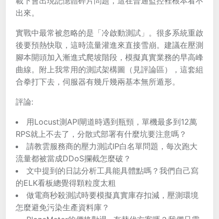
載下會出現記憶體碎片問題，這在普通監控裡根本看不
出來。
實戰中最常被忽略的是「冷啟動測試」。很多系統重啟
後要預熱快取，這時流量灌進來直接雪崩。建議在壓測
腳本開頭加入漸進式爬坡階段，模擬真實業務的早高峰
曲線。附上我常用的測試架構圖（見評論區），這套組
合拳打下去，伺服器有幾斤幾兩基本無所遁形。
評論:
用Locust測API閘道時遇到瓶頸，單機最多到12萬
RPS就上不去了，分散式部署有什麼坑要注意嗎？
請教雲服務商的壓力測試IP白名單問題，每次跑大
流量都被當成DDoS攔截怎麼破？
文中提到的日誌分析工具能具體點嗎？我們自己寫
的ELK看板總覺得顆粒度太粗
做電商秒殺測試時要模擬真實庫存扣減，壓測環境
怎麼避免污染生產資料庫？