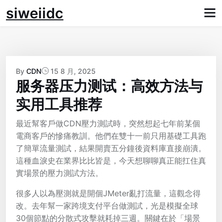
Skip
siweiidc
to
content
By
CDN
15 8 月, 2025
服务器压力测试：高效方法与
实用工具推荐
最近幫客戶做CDN壓力測試時，突然想起七年前某個
電商客戶的慘痛教訓。他們在雙十一前只用基礎工具跑
了簡單流量測試，結果開賣五分鐘後資料庫直接崩潰。
這種血淚史在業界比比皆是，今天想聊聊真正能扛住真
實場景的壓力測試方法。
很多人以為壓測就是開個JMeter亂打流量，這觀念得
改。去年幫一家跨境支付平台做測試，光是模擬全球
30個節點的分散式攻擊就耗掉三週。關鍵在於「場景