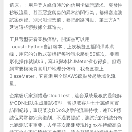
還原」：用戶登入峰值時段的信用卡驗證請求、突發性
秒殺流量、甚至惡意爬蟲的異常訪問行為，都得塞進測
試案例裡。別只測理想值，要把網路抖動、第三方API
延遲這些髒數據全算進去。
工具選型要看業務痛點。開源黨可以用
Locust+Python自訂腳本，上次模擬直播間彈幕洪
峰，用它的分散式架構把每秒請求壓到50萬次。要圖
形化操作就試k6，寫JS腳本比JMeter省心得多。但遇
到需要模擬真實用戶地理分佈時，我會直接上
BlazeMeter，它能調用全球AWS節點發起地域化流
量。
企業級玩家別錯過CloudTest，這套系統最狠的是能解
析CDN日誌生成測試模型。曾抓取客戶七千萬條真實
訪問紀錄，重現某次DDoS攻擊的流量特徵，連TCP標
誌位異常都完美復刻。不過要提醒，測試完的日誌分析
比跑測試更重要，去年某次壓測發現Nginx在持續高負