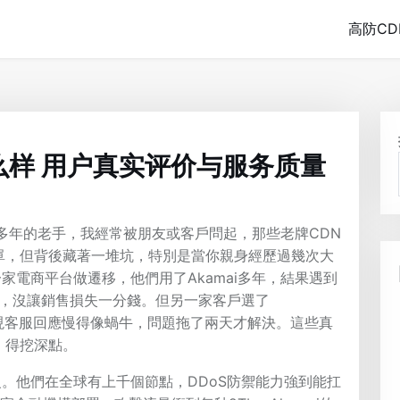
高防CD
么样 用户真实评价与服务质量
多年的老手，我經常被朋友或客戶問起，那些老牌CDN
單，但背後藏著一堆坑，特別是當你親身經歷過幾次大
家電商平台做遷移，他們用了Akamai多年，結果遇到
救場，沒讓銷售損失一分錢。但另一家客戶選了
級就發現客服回應慢得像蝸牛，問題拖了兩天才解決。這些真
，得挖深點。
祖級。他們在全球有上千個節點，DDoS防禦能力強到能扛