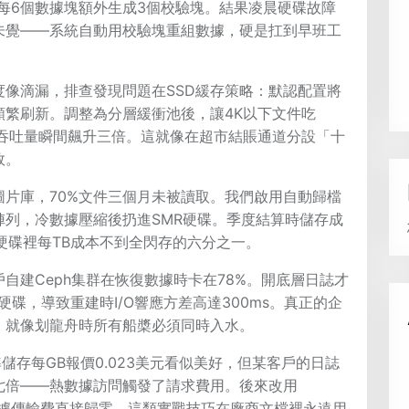
思是每6個數據塊額外生成3個校驗塊。結果凌晨硬碟故障
未覺——系統自動用校驗塊重組數據，硬是扛到早班工
像滴漏，排查發現問題在SSD緩存策略：默認配置將
頻繁刷新。調整為分層緩衝池後，讓4K以下文件吃
，吞吐量瞬間飆升三倍。這就像在超市結賬通道分設「十
效。
片庫，70%文件三個月未被讀取。我們啟用自動歸檔
列，冷數據壓縮後扔進SMR硬碟。季度結算時儲存成
R硬碟裡每TB成本不到全閃存的六分之一。
自建Ceph集群在恢復數據時卡在78%。開底層日誌才
硬碟，導致重建時I/O響應方差高達300ms。真正的企
，就像划龍舟時所有船槳必須同時入水。
準儲存每GB報價0.023美元看似美好，但某客戶的日誌
七倍——熱數據訪問觸發了請求費用。後來改用
帶寬聯盟，數據傳輸費直接歸零，這類實戰技巧在廠商文檔裡永遠用