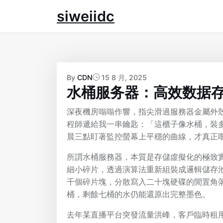
Skip
siweiidc
to
content
By
CDN
15 8 月, 2025
水桶服务器：高效数据
深夜機房嗡嗡作響，指尖滑過服務器金屬外
程師遞給我一串鑰匙：「這櫃子像水桶，裝
晨三點盯著監控螢幕上平穩的曲線，才真正
所謂水桶服務器，本質是存儲虛擬化的極致實
細小碎片，透過演算法重新組裝成邏輯儲存池
千個碎片塊，分散寫入二十塊硬碟的閒置角
桶，剩餘七桶的水仍能還原出完整墨色。
去年某直播平台突發流量洪峰，客戶臨時租用我