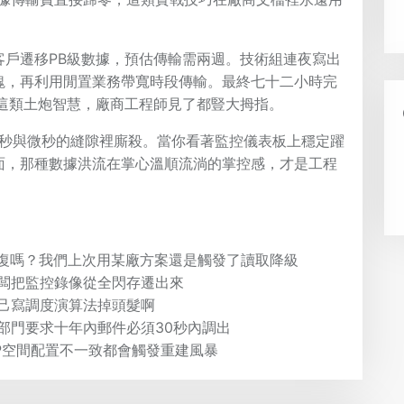
客戶遷移PB級數據，預估傳輸需兩週。技術組連夜寫出
塊，再利用閒置業務帶寬時段傳輸。最終七十二小時完
。這類土炮智慧，廠商工程師見了都豎大拇指。
毫秒與微秒的縫隙裡廝殺。當你看著監控儀表板上穩定躍
面，那種數據洪流在掌心溫順流淌的掌控感，才是工程
恢復嗎？我們上次用某廠方案還是觸發了讀取降級
闆把監控錄像從全閃存遷出來
己寫調度演算法掉頭髮啊
部門要求十年內郵件必須30秒內調出
P空間配置不一致都會觸發重建風暴