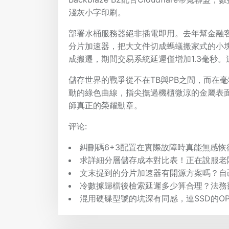
淺灰小字印刷。
部署水桶服務器絕非插電即用。去年幫金融
分片加速器，把大文件切成螞蟻搬家式的小
成搬遷，期間交易系統延遲僅增加1.3毫秒
儲存世界的戰爭從不在TB與PB之間，而在
動的綠色曲線，指尖撫過機櫃微涼的金屬表
師真正的榮耀勳章。
评论:
糾刪碼6+3配置在實際故障時真能無感
求詳細分層儲存成本對比表！正在說服老
文末提到的分片加速器有開源方案嗎？自
冷數據歸檔後檢索延遲多少算合理？法務
混用硬碟型號的坑深有同感，連SSD的O