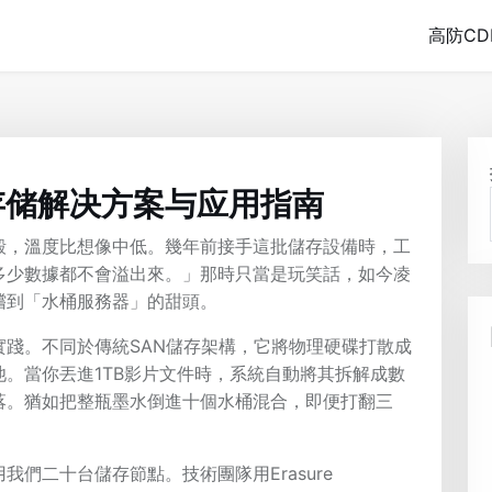
高防CD
存储解决方案与应用指南
殼，溫度比想像中低。幾年前接手這批儲存設備時，工
多少數據都不會溢出來。」那時只當是玩笑話，如今凌
嚐到「水桶服務器」的甜頭。
踐。不同於傳統SAN儲存架構，它將物理硬碟打散成
。當你丟進1TB影片文件時，系統自動將其拆解成數
落。猶如把整瓶墨水倒進十個水桶混合，即便打翻三
們二十台儲存節點。技術團隊用Erasure