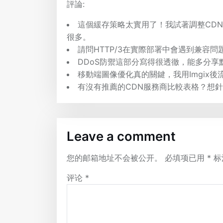
評論:
這個緩存策略太實用了！我試著調整CDN
很多。
請問HTTP/3在實際部署中會遇到兼容
DDoS防禦這部分寫得很透徹，能多分享
移動端圖像優化真的關鍵，我用Imgix
有沒有推薦的CDN服務商比較表格？想
Leave a comment
您的邮箱地址不会被公开。
必填项已用
*
标
评论
*