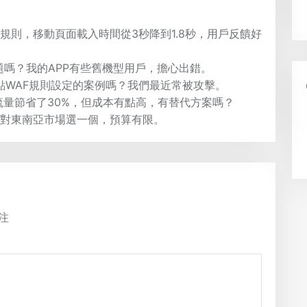
規則，移動頁面載入時間從3秒降到1.8秒，用戶反饋好
問題嗎？我的APP有些舊機型用戶，擔心出錯。
點WAF規則設定的案例嗎？我們最近常被攻擊。
後流量節省了30%，但成本有點高，有替代方案嗎？
針對東南亞市場選一個，預算有限。
注