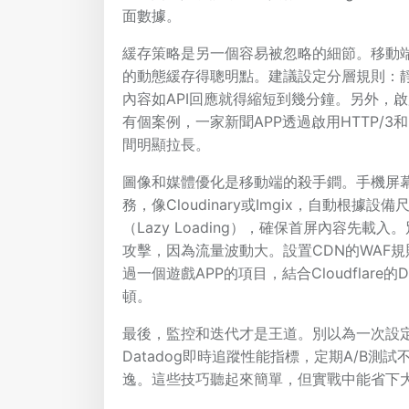
面數據。
緩存策略是另一個容易被忽略的細節。移動端用
的動態緩存得聰明點。建議設定分層規則：靜
內容如API回應就得縮短到幾分鐘。另外，啟用
有個案例，一家新聞APP透過啟用HTTP/3和
間明顯拉長。
圖像和媒體優化是移動端的殺手鐧。手機屏
務，像Cloudinary或Imgix，自動根
（Lazy Loading），確保首屏內容先
攻擊，因為流量波動大。設置CDN的WAF
過一個遊戲APP的項目，結合Cloudflar
頓。
最後，監控和迭代才是王道。別以為一次設定就
Datadog即時追蹤性能指標，定期A/B
逸。這些技巧聽起來簡單，但實戰中能省下