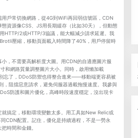
戶常切換網路，從4G到WiFi再回弱信號區，CDN
態資源像CSS、JS用長期緩存（比如30天），但動態
HTTP/2或HTTP/3協議，能大幅減少請求延遲。我
Brotli壓縮，移動頁面載入時間降了40%，用戶停留時
幕小，不需要高解析度大圖。用CDN的自適應圖片服
據設備尺寸和網路質量調整圖片大小。同時，啟用懶加載
載入。別忘了，DDoS防禦也得整合進來——移動端更容易被
規則，阻擋惡意請求，避免伺服器過載拖慢速度。我參與
e的DDoS防護和圖片優化，高峰時段速度穩定，沒出現卡
搞定，移動環境變數太多。用工具如New Relic或
測試不同CDN配置。記住，優化是持續過程，不是一勞永
大把時間和金錢。