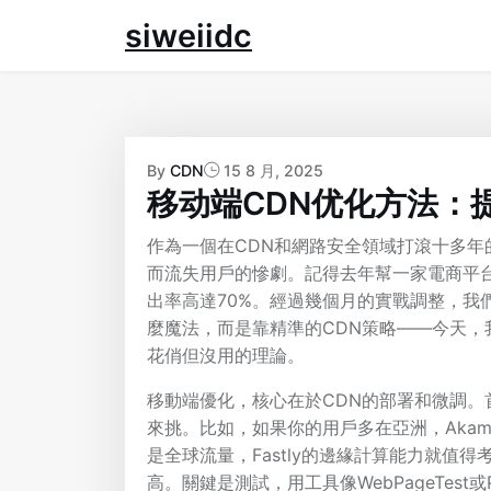
Skip
siweiidc
to
content
By
CDN
15 8 月, 2025
移动端CDN优化方法：
作為一個在CDN和網路安全領域打滾十多
而流失用戶的慘劇。記得去年幫一家電商平
出率高達70%。經過幾個月的實戰調整，我
麼魔法，而是靠精準的CDN策略——今天
花俏但沒用的理論。
移動端優化，核心在於CDN的部署和微調
來挑。比如，如果你的用戶多在亞洲，Akamai
是全球流量，Fastly的邊緣計算能力就值
高。關鍵是測試，用工具像WebPageTest