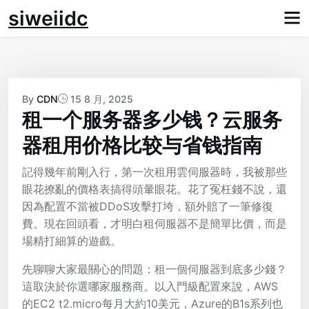
Skip
siweiidc
to
content
By
CDN
15 8 月, 2025
租一个服务器多少钱？云服务
器租用价格比较与省钱指南
記得幾年前剛入行，第一次租用雲伺服器時，我被那些
眼花撩亂的價格表搞得頭暈眼花。花了冤枉錢不說，還
因為配置不當被DDoS攻擊打垮，額外賠了一筆修復
費。現在回頭看，才明白租伺服器不是簡單比價，而是
場精打細算的遊戲。
先聊聊大家最關心的問題：租一個伺服器到底多少錢？
這取決於你選哪家服務商。以入門級配置來說，AWS
的EC2 t2.micro每月大約10美元，Azure的B1s系列也