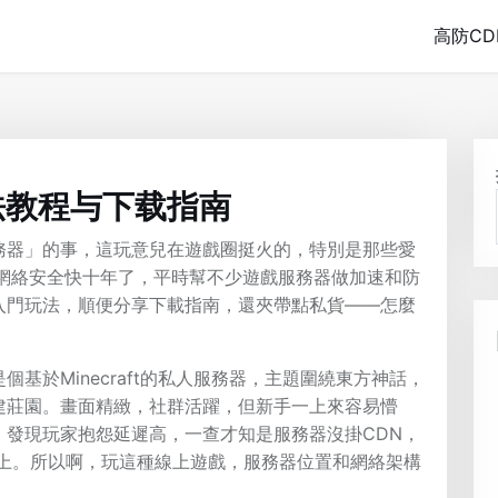
高防CD
法教程与下载指南
務器」的事，這玩意兒在遊戲圈挺火的，特別是那些愛
和網絡安全快十年了，平時幫不少遊戲服務器做加速和防
入門玩法，順便分享下載指南，還夾帶點私貨——怎麼
基於Minecraft的私人服務器，主題圍繞東方神話，
建莊園。畫面精緻，社群活躍，但新手一上來容易懵
，發現玩家抱怨延遲高，一查才知是服務器沒掛CDN，
s以上。所以啊，玩這種線上遊戲，服務器位置和網絡架構