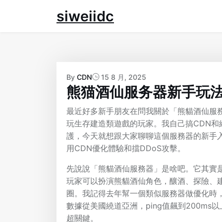
Skip
siweiidc
to
content
By
CDN
15 8 月, 2025
熊猫酒仙服务器新手玩
最近好多新手朋友在問我關於「熊貓酒仙服
玩生存建造類遊戲的玩家。我自己搞CDN
護，今天就想跟大家聊聊這個服務器的新手
用CDN優化體驗和擋DDoS攻擊。
先說說「熊貓酒仙服務器」是啥吧。它其實是個
玩家可以扮演熊貓酒仙角色，釀酒、探險、
圈。我記得去年幫一個類似服務器做優化時
數據從美國繞道亞洲，ping值飆到200m
超關鍵。