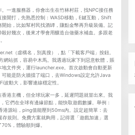
。一進服務器，你會出生在竹林村莊，找NPC接任務
開打，先熟悉控制：WASD移動，E鍵互動，Shift
務開始，比如幫村民找酒罈，賺點金幣再升級裝備。記
秒殺好幾次，後來才學會用釀造台做藥水補血。多跟老
享。
ster.net（虛構名，別真搜），點「下載客戶端」按鈕。
三方網站抓，容易中木馬。我遇過玩家下到惡意軟體，賬
件夾，運行launcher.exe。首次啟動會自動更新
能是防火牆擋了端口，去Windows設定允許Java
Fi波動大，影響連線穩定性。
在香港主機，但全球玩家一多，延遲問題就冒出來。我
kamai，它們在全球有邊緣節點，能快取遊戲數據。舉例：
港源站，ping值能壓到50ms內。設定超簡單：去
用緩存規則。免費方案就夠用，記得選「遊戲加速」選
70%，體驗順到爆。