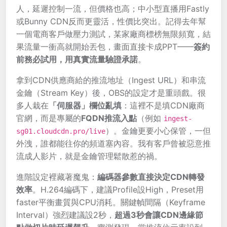
人，延遲控制一流，但價格也高；中小型直播用Fastly
或Bunny CDN反而更靈活，性價比突出。記得去年幫
一個電商客戶做壓力測試，某家廠商標榜無限頻寬，結
果流量一衝高就開始丟包，畫面直接卡成PPT——
簽約
前務必試用，用真實流量驗證承諾
。
拿到CDN供應商給的推流地址（Ingest URL）和串流
金鑰（Stream Key）後，OBS的設定才是重頭戲。很
多人栽在
「伺服器」欄位亂填
：這裡不是填CDN廠商
官網，而是專屬的
FQDN推流入點
（例如
ingest-
）。金鑰更要小心保管，一但
sg01.cloudcdn.pro/live
外洩，誰都能往你的頻道塞內容。我有客戶曾被惡意推
流成人影片，就是金鑰管理鬆散惹的禍。
進階設定裡藏著魔鬼：
編碼器參數直接決定CDN轉發
效率
。H.264編碼下，建議Profile設High，Preset用
faster平衡畫質與CPU消耗。關鍵幀間隔（Keyframe
Interval）強烈建議設2秒，
超過3秒會讓CDN邊緣節