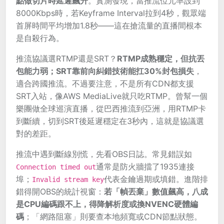
點做切片時延遲飆升
。實測發現，當推流位元率設到
8000Kbps時，若Keyframe Interval拉到4秒，觀眾端
首屏時間平均增加1.8秒——這在搶流量的直播間根本
是自殺行為。
推流協議選RTMP還是SRT？
RTMP成熟穩定，但抗丟
包能力弱；SRT靠前向糾錯技術能扛30%封包損失
，
適合跨國推流。不過要注意，不是所有CDN都支援
SRT入站，像AWS MediaLive就只吃RTMP。曾幫一個
樂團做全球巡演直播，從巴西推流到亞洲，用RTMP卡
到斷續，切到SRT後延遲穩定在3秒內，這就是協議選
對的差距。
推流中遇到斷線別慌，先看OBS日誌。常見錯誤如
通常是防火牆擋了1935連接
Connection timed out
埠；
代表金鑰過期或填錯。進階排
Invalid stream key
錯得開OBS的統計視窗：
若「幀丟棄」數值飆高，八成
是CPU編碼跟不上，得降解析度或換NVENC硬體編
碼
；「網路阻塞」則要查本地頻寬或CDN節點狀態。