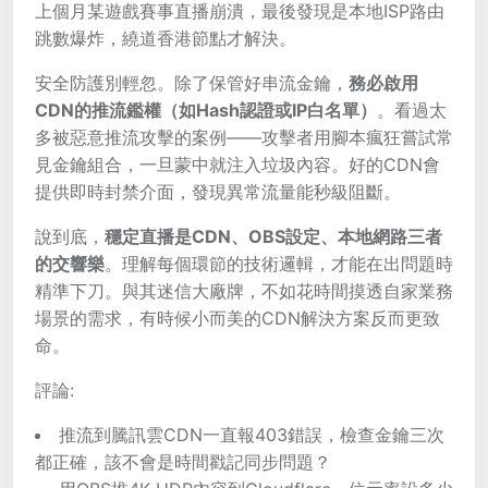
上個月某遊戲賽事直播崩潰，最後發現是本地ISP路由
跳數爆炸，繞道香港節點才解決。
安全防護別輕忽。除了保管好串流金鑰，
務必啟用
CDN的推流鑑權（如Hash認證或IP白名單）
。看過太
多被惡意推流攻擊的案例——攻擊者用腳本瘋狂嘗試常
見金鑰組合，一旦蒙中就注入垃圾內容。好的CDN會
提供即時封禁介面，發現異常流量能秒級阻斷。
說到底，
穩定直播是CDN、OBS設定、本地網路三者
的交響樂
。理解每個環節的技術邏輯，才能在出問題時
精準下刀。與其迷信大廠牌，不如花時間摸透自家業務
場景的需求，有時候小而美的CDN解決方案反而更致
命。
評論:
推流到騰訊雲CDN一直報403錯誤，檢查金鑰三次
都正確，該不會是時間戳記同步問題？