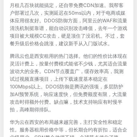
月租几百块就能搞定，还自带免费CDN加速。我帮客
户部署过几次，实测延迟在50ms以内，对于电商或媒
体应用很友好。DDOS防御方面，阿里云的WAF和流量
清洗机制挺靠谱，能自动识别攻击峰值，去年一个游戏
项目被大规模CC攻击，硬是顶住了没宕机。不过，套
餐升级后价格会跳涨，建议新手从入门版试水。
腾讯云也是西安租用的热门选择。他们的性价比体现在
灵活计费上，按量付费模式能省不少钱，尤其适合流量
波动大的业务。CDN节点覆盖广，缓存效率高，我测
试过视频直播项目，上传下载速度基本稳定在
100Mbps以上。DDOS防御是腾讯的强项，多层防护
加AI预警系统，响应速度快，但免费额度有限，大流量
攻击时得额外付费。缺点嘛，技术支持响应有时慢半
拍，高峰期得排队。
华为云在西安的布局越来越完善，主打安全性和稳定
性。服务器租用价格中等，但长期合约有折扣，适合企