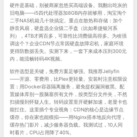
硬件是基础，别被商家忽悠买高端设备。我翻出吃灰的
旧电脑——i5四代处理器加8GB内存就够用，淘宝淘个
二手NAS机箱几十块搞定。重点在散热和存储：加个
静音风扇，硬盘选企业级二手盘（比如希捷银河系
列），4TB才两百多，可靠性比消费级高得多。为啥强
调这个？企业CDN节点常因硬盘故障宕机，家庭环境
更得防数据丢失。实测下来，一套下来成本压到300元
内，能流畅转码4K视频。
软件选型是关键，免费方案足够强。我推荐Jellyfin
——开源、零费用，比Plex更轻量。安装时注意权限设
置：用Docker容器隔离服务，避免提权漏洞被黑。配
置媒体库别一股脑塞所有文件，按类型分文件夹，不然
扫描慢到怀疑人生。转码设置里开硬解加速，老显卡也
能扛住。这里插个专业视角：CDN的核心是边缘节点
缓存，你在家也能模拟——用Nginx搭本地反向代理，
缓存热门影片，减少服务器负载。我测试过，10人同
时看片，CPU占用降了40%。