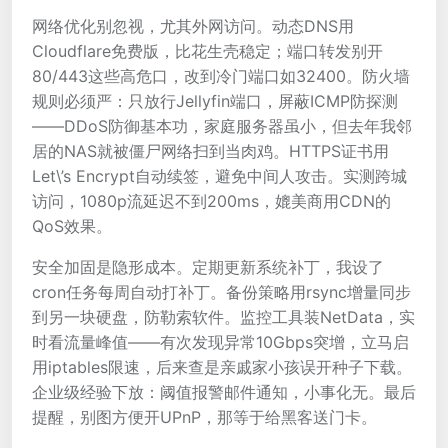
网络优化别忽视，尤其外网访问。动态DNS用
Cloudflare免费版，比花生壳稳定；端口转发别开
80/443这些高危口，改到冷门端口如32400。防火墙
规则必须严：只放行Jellyfin端口，屏蔽ICMP防探测
——DDoS防御基本功，家庭服务器虽小，但去年我邻
居的NAS就被僵尸网络扫到当肉鸡。HTTPS证书用
Let\’s Encrypt自动续签，避免中间人攻击。实测跨城
访问，1080p流延迟不到200ms，媲美商用CDN的
QoS效果。
安全加固是隐形成本。定期更新系统补丁，我设了
cron任务每周自动打补丁。备份策略用rsync增量同步
到另一块硬盘，防勒索软件。监控工具装NetData，实
时看流量峰值——有次发现异常10Gbps突增，立马启
用iptables限速，后来查是亲戚家小孩误开种子下载。
企业级经验下放：阈值报警邮件通知，小事化无。最后
提醒，别图方便开UPnP，那等于给黑客送门卡。