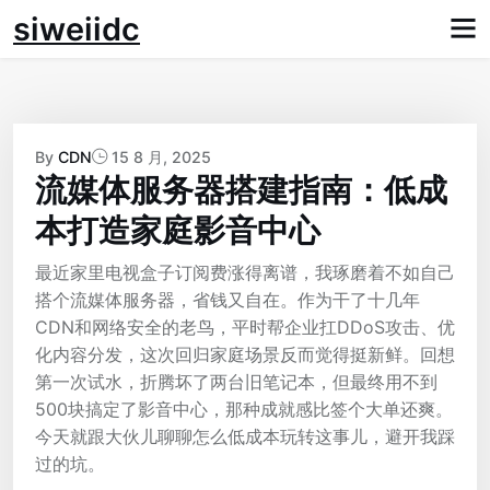
Skip
siweiidc
to
content
By
CDN
15 8 月, 2025
流媒体服务器搭建指南：低成
本打造家庭影音中心
最近家里电视盒子订阅费涨得离谱，我琢磨着不如自己
搭个流媒体服务器，省钱又自在。作为干了十几年
CDN和网络安全的老鸟，平时帮企业扛DDoS攻击、优
化内容分发，这次回归家庭场景反而觉得挺新鲜。回想
第一次试水，折腾坏了两台旧笔记本，但最终用不到
500块搞定了影音中心，那种成就感比签个大单还爽。
今天就跟大伙儿聊聊怎么低成本玩转这事儿，避开我踩
过的坑。