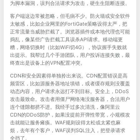
为脚本漏洞，误判合法请求为攻击，硬生生阻断连接。
客户端这边常被忽略，但毛病不少。防火墙或安全软件
太敏感，比如企业网里的FortiGate策略设得太严，把
正常流量当威胁拦截了。浏览器插件或本地代理也可能
捣乱，像某些广告拦截工具误杀API请求。移动端更
糟，网络切换时（比如WiFi切4G），协议握手失败就
出提示。我帮过几个手游团队，用户投诉连接失败，最
终查出是设备上的VPN配置冲突。
CDN和安全因素得单独拎出来说。CDN配置错误是高
频雷区，比如源服务器地址填错，或者缓存规则没覆盖
动态内容，用户请求永远打不到目标。安全上，DDoS
攻击最致命。攻击者用僵尸网络淹没服务器，合法用户
连个缝隙都挤不进。我经手过多次清洗，像阿里云
CDN的DDoS防护，如果没提前开弹性带宽，小规模攻
击就能让服务瘫痪。WAF规则设得太松或太紧也麻
烦，去年有个客户，WAF误判SQL注入，把登录请求
全挡了。