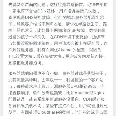
先说网络层面的问题，这往往是罪魁祸首。记得去年帮
一家电商平台做CDN迁移，用户投诉连接总失败，一
查发现是DNS解析故障。他们的域名服务器配置出岔
子，导致客户端找不到IP地址，请求在半路就丢了。路
由问题也常见，比如骨干网拥堵或ISP故障，数据包像
迷路的孩子一样消失。在CDN环境下更微妙，边缘节
点如果没配好回源策略，用户请求会被卡在缓存层，连
不到源服务器。我有次调优Akamai的配置，就因为
TTL设置太短，缓存失效太快，用户反复触发新连接，
直接把服务器拖垮。
服务器端的问题也不容小觑。服务器过载是典型例子，
尤其流量高峰时。去年双十一，我监控的一个客户站
点，每秒请求冲上百万，源服务器CPU飙到99%，连
接直接崩掉。软件故障也频繁，比如Apache或Nginx
配置错误，或者系统更新后服务没重启。CDN缓存服
务器如果负载不均，某些节点扛不住，用户就被甩到死
胡同。有回处理Cloudflare的案例，他们的边缘节点因