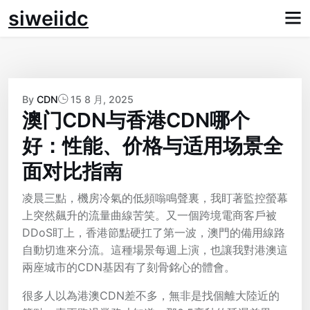
Skip
siweiidc
to
content
By
CDN
15 8 月, 2025
澳门CDN与香港CDN哪个
好：性能、价格与适用场景全
面对比指南
凌晨三點，機房冷氣的低頻嗡鳴聲裏，我盯著監控螢幕
上突然飆升的流量曲線苦笑。又一個跨境電商客戶被
DDoS盯上，香港節點硬扛了第一波，澳門的備用線路
自動切進來分流。這種場景每週上演，也讓我對港澳這
兩座城市的CDN基因有了刻骨銘心的體會。
很多人以為港澳CDN差不多，無非是找個離大陸近的