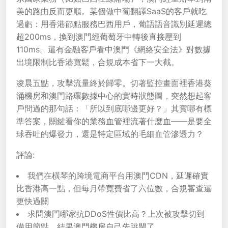
美的路由反而更順。某個做中葡翻譯SaaS的客戶就吃
過虧：用香港節點服務巴西用戶，葡語語音識別延遲總
超200ms，換到澳門經葡萄牙中轉後直接壓到
110ms。還有金融客戶看中澳門《網絡安全法》對數據
出境限制比香港寬鬆，合規成本省下一大截。
凌晨五點，攻擊流量終於歸零。切著監控畫面裡香港葵
涌機房和澳門路環數據中心的實時狀態圖，突然想起客
戶問過的那句話：「所以到底哪邊更好？」其實哪有標
準答案，關鍵看你的業務血管裡流著什麼血——是要全
球吞吐的爆發力，還是特定區域的毛細血管滲透力？
評論:
我們在橫琴的跨境電商平台用澳門CDN，延遲確實
比香港高一點，但每月帶寬費省了六位數，合規審查還
更快過關
求問澳門哪家抗DDoS性價比高？上次被攻擊切到
備用節點，結果澳門機房自己先跳閘了