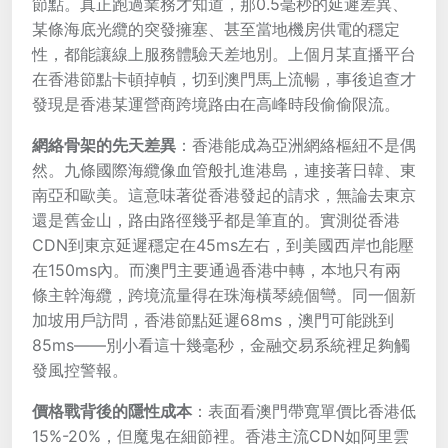
節點。真正跑過業務才知道，那0.5毫秒的延遲差異、
某條海底光纜的突發擁塞、甚至當地機房供電的穩定
性，都能讓線上服務體驗天差地別。上個月某直播平台
在香港節點卡頓掉幀，切到澳門馬上流暢，事後追查才
發現是香港某運營商跨境路由在高峰時段偷偷限流。
網絡骨架的先天差異
：香港能成為亞洲網絡樞紐不是偶
然。九條國際海纜像血管般扎進港島，連接著日韓、東
南亞和歐美。這意味著從香港發起的請求，無論去東京
還是舊金山，路由路徑幾乎都是筆直的。實測從香港
CDN到東京延遲穩定在45ms左右，到美國西岸也能壓
在150ms內。而澳門主要通過香港中轉，本地只有兩
條主幹海纜，跨境流量得在珠海橫琴繞個彎。同一個新
加坡用戶訪問，香港節點延遲68ms，澳門可能跳到
85ms——別小看這十幾毫秒，金融交易系統裡足夠觸
發風控警報。
價格戰背後的隱性成本
：表面看澳門帶寬單價比香港低
15%-20%，但魔鬼在細節裡。香港主流CDN如阿里雲