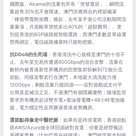
國際版、Akamai的流量包常有「突發寬容」，瞬間流
量超售30%也不會限速。澳門供應商合約裡卻藏著
「峰值帶寬附加費」條款，去年某手遊公司活動期間流
量暴漲，月底帳單突然多出40%的「超額費用」。更
別提香港的BGP線路能智能選路，而澳門多數是單線運
營商綁定，電信線路擁塞時只能乾瞪眼。
抗DDoS的生死場
：香港清洗中心規模是澳門的十倍不
止。去年某交易所遭遇800Gbps的混合攻擊，流量在
數秒內被香港新世界機房的防禦集群拆解到72個分流
節點。同樣攻擊若打在澳門，本地最大清洗能力僅
120Gbps，剩餘流量只能回源——這對遊戲或支付平
台簡直是滅頂之災。不過澳門有個隱藏優勢：賭場監管
要求所有機房必須雙市電+柴油發電機+48小時電池備
援，電力穩定性反而勝過香港老舊機房。
選節點得像老中醫把脈
：如果你是跨境電商，香港節點
搭AWS/Azure做全球回源絕對首選；但要是經營葡語
系國家業務（比如巴西在線賭場），澳門經里斯本到南