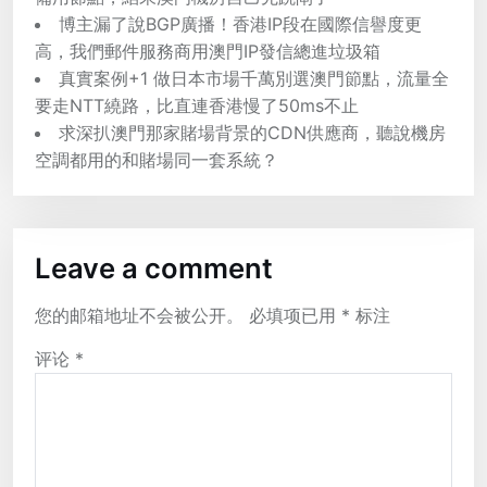
博主漏了說BGP廣播！香港IP段在國際信譽度更
高，我們郵件服務商用澳門IP發信總進垃圾箱
真實案例+1 做日本市場千萬別選澳門節點，流量全
要走NTT繞路，比直連香港慢了50ms不止
求深扒澳門那家賭場背景的CDN供應商，聽說機房
空調都用的和賭場同一套系統？
Leave a comment
您的邮箱地址不会被公开。
必填项已用
*
标注
评论
*