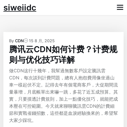
Skip
siweiidc
to
content
By
CDN
15 8 月, 2025
腾讯云CDN如何计费？计费规
则与优化技巧详解
做CDN这行十幾年，我幫過無數客戶設定騰訊雲
CDN，每次談到計費問題，總有人抱怨費用像坐過山
車一樣起伏不定。記得去年有個電商客戶，大促期間流
量暴增，月底帳單出來嚇一跳，多花了近五成預算。其
實，只要摸透計費規則，加上一點優化技巧，就能把成
本壓在可控範圍。今天就來聊聊騰訊雲CDN的計費細
節和實戰省錢招數，這些都是血淚經驗換來的，希望幫
大家少踩坑。