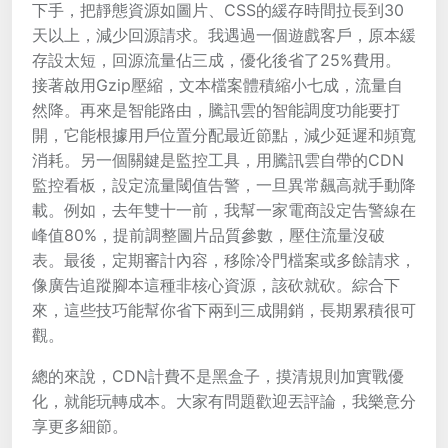
下手，把靜態資源如圖片、CSS的緩存時間拉長到30
天以上，減少回源請求。我遇過一個遊戲客戶，原本緩
存設太短，回源流量佔三成，優化後省了25%費用。
接著啟用Gzip壓縮，文本檔案體積縮小七成，流量自
然降。再來是智能路由，騰訊雲的智能調度功能要打
開，它能根據用戶位置分配最近節點，減少延遲和頻寬
消耗。另一個關鍵是監控工具，用騰訊雲自帶的CDN
監控看板，設定流量閾值告警，一旦異常飆高就手動降
載。例如，去年雙十一前，我幫一家電商設定告警線在
峰值80%，提前調整圖片品質參數，壓住流量沒破
表。最後，定期審計內容，移除冷門檔案或多餘請求，
像廣告追蹤腳本這種非核心資源，該砍就砍。綜合下
來，這些技巧能幫你省下兩到三成開銷，長期累積很可
觀。
總的來說，CDN計費不是黑盒子，摸清規則加實戰優
化，就能玩轉成本。大家有問題歡迎丟評論，我樂意分
享更多細節。