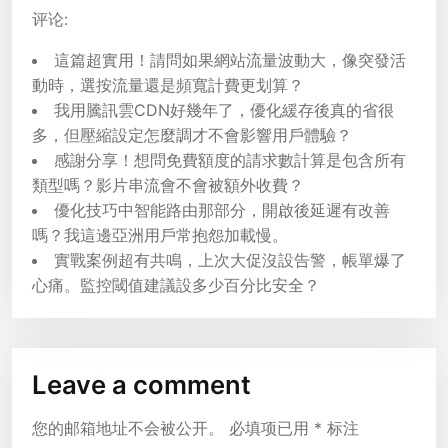
评论:
這篇超實用！請問如果網站流量波動大，像突發活
動時，選按流量還是頻寬計費更划算？
我用騰訊雲CDN好幾年了，優化緩存後真的省很
多，但壓縮設定怎麼調才不會影響用戶體驗？
感謝分享！想問免費額度的請求數計算是包含所有
類型嗎？影片串流會不會被額外收費？
優化技巧中智能路由那部分，開啟後延遲有改善
嗎？我這邊亞洲用戶常抱怨加載慢。
實戰案例超有共鳴，上次大促沒設告警，帳單爆了
心痛。監控閾值建議設多少百分比安全？
Leave a comment
您的邮箱地址不会被公开。
必填项已用
*
标注