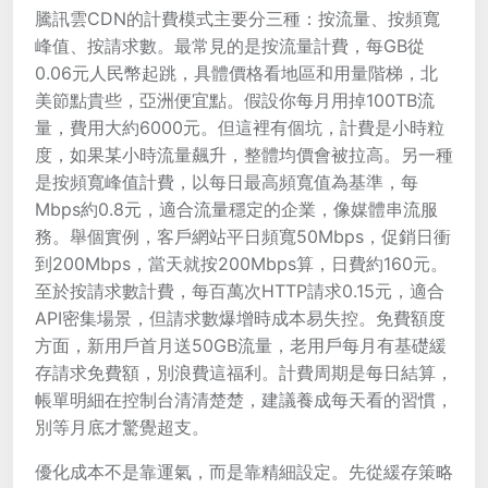
騰訊雲CDN的計費模式主要分三種：按流量、按頻寬
峰值、按請求數。最常見的是按流量計費，每GB從
0.06元人民幣起跳，具體價格看地區和用量階梯，北
美節點貴些，亞洲便宜點。假設你每月用掉100TB流
量，費用大約6000元。但這裡有個坑，計費是小時粒
度，如果某小時流量飆升，整體均價會被拉高。另一種
是按頻寬峰值計費，以每日最高頻寬值為基準，每
Mbps約0.8元，適合流量穩定的企業，像媒體串流服
務。舉個實例，客戶網站平日頻寬50Mbps，促銷日衝
到200Mbps，當天就按200Mbps算，日費約160元。
至於按請求數計費，每百萬次HTTP請求0.15元，適合
API密集場景，但請求數爆增時成本易失控。免費額度
方面，新用戶首月送50GB流量，老用戶每月有基礎緩
存請求免費額，別浪費這福利。計費周期是每日結算，
帳單明細在控制台清清楚楚，建議養成每天看的習慣，
別等月底才驚覺超支。
優化成本不是靠運氣，而是靠精細設定。先從緩存策略