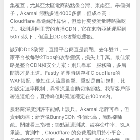
集覆蓋，尤其亞太區電商熱點像台灣、東南亞。舉個例
子，Akamai 節點多達4000多個，但成本高；
Cloudflare 靠邊緣計算快，但應付突發流量時略顯吃
力。我測過阿里雲的直播CDN，它在東南亞延遲壓到
50ms以下，但遇上DDoS攻擊就露餡。
談到DDoS防禦，直播平台簡直是箭靶。去年雙11，一
家平台被每秒2Tbps的攻擊癱瘓，損失上千萬。最佳策
略是整合CDN和安全方案：別只靠單一服務商，多層
防護才是王道。Fastly 的即時緩存和Cloudflare的
WAF搭配，能扛住大流量衝擊。重點是自訂規則，比
如設定速率限制，異常流量自動切換節點。我幫客戶部
署過這組合，直播峰值時延遲穩定在100ms內。
服務商深度測評不能紙上談兵。Akamai 老牌可靠，但
貴到肉痛；新秀像BunnyCDN 性價比高，節點卻稀
疏。關鍵看三指標：節點延遲測試、緩存命中率、SLA
承諾。實測中，Cloudflare 的免費層夠用於小平台，