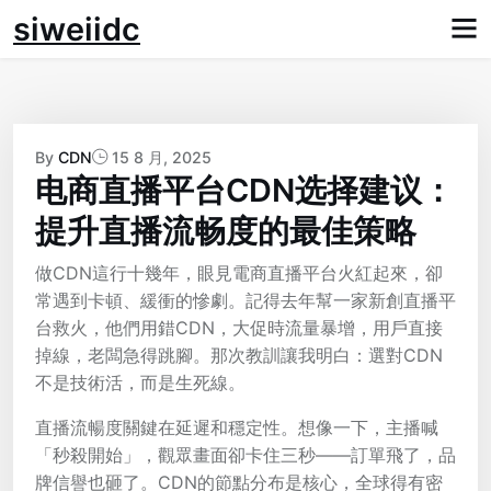
Skip
siweiidc
to
content
By
CDN
15 8 月, 2025
电商直播平台CDN选择建议：
提升直播流畅度的最佳策略
做CDN這行十幾年，眼見電商直播平台火紅起來，卻
常遇到卡頓、緩衝的慘劇。記得去年幫一家新創直播平
台救火，他們用錯CDN，大促時流量暴增，用戶直接
掉線，老闆急得跳腳。那次教訓讓我明白：選對CDN
不是技術活，而是生死線。
直播流暢度關鍵在延遲和穩定性。想像一下，主播喊
「秒殺開始」，觀眾畫面卻卡住三秒——訂單飛了，品
牌信譽也砸了。CDN的節點分布是核心，全球得有密