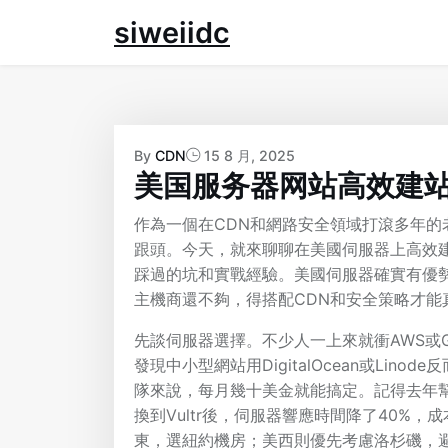
Skip
siweiidc
to
content
By
CDN
15 8 月, 2025
美国服务器网站高效建
作為一個在CDN和網路安全領域打滾多年
跟頭。今天，就來聊聊在美國伺服器上高效
踩過的坑和實戰經驗。美國伺服器確實有優
主機商還不夠，得搭配CDN和安全策略才能
先談伺服器選擇。不少人一上來就衝AWS或Go
發現中小型網站用DigitalOcean或Li
隊來說，每月幾十美金就能搞定。記得去年幫
換到Vultr後，伺服器響應時間降了40%
東，選紐約機房；美西則優先考慮洛杉磯，