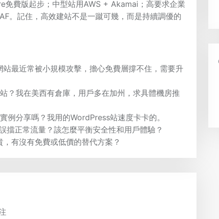
dflare免費版起步；中型站用AWS + Akamai；高要求企業
，搭配專屬WAF。記住，高效建站不是一蹴可幾，而是持續調優的
嗎？我網站最近常被小規模攻擊，擔心免費層撐不住，需要升
適合電商網站？我在美西有倉庫，用戶多在加州，求具體機房推
？有實例分享嗎？我用的WordPress站速度卡卡的。
會誤擋正常流量？該怎麼平衡安全性和用戶體驗？
用好貴，有沒有免費或低價的替代方案？
注