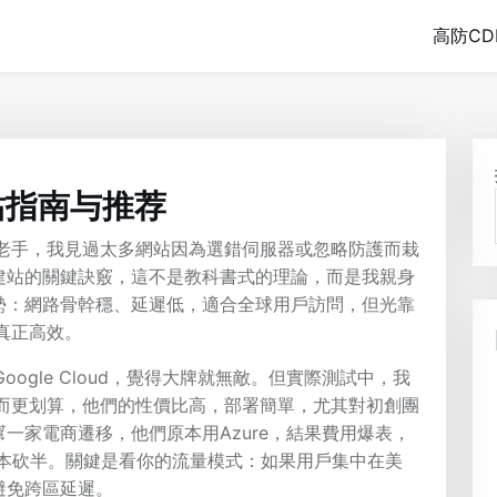
高防CD
站指南与推荐
的老手，我見過太多網站因為選錯伺服器或忽略防護而栽
建站的關鍵訣竅，這不是教科書式的理論，而是我親身
勢：網路骨幹穩、延遲低，適合全球用戶訪問，但光靠
真正高效。
ogle Cloud，覺得大牌就無敵。但實際測試中，我
node反而更划算，他們的性價比高，部署簡單，尤其對初創團
一家電商遷移，他們原本用Azure，結果費用爆表，
，成本砍半。關鍵是看你的流量模式：如果用戶集中在美
避免跨區延遲。