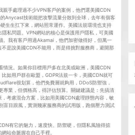
我親手處理過不少VPN客戶的案例，他們選美國CDN
are的Anycast技術能把攻擊流量分散到全球，去年有個客
lare硬生生扛下來，網站照常運作。美國法規環境也支持
出隱私問題。VPN網站的核心是保護用戶隱私，可美國
描。我有客戶用過Akamai，他們加密做得好，但萬一
這不是說美國CDN不能用，而是得挑對服務商，避開那
是看情況。如果你目標用戶多在北美或歐洲，美國CDN
比如用戶群在歐盟，GDPR法規一卡，美國CDN就可
udflare很划算，他們免費層就夠用，DDoS防禦強，
ai更專業，但價格高，得評估預算。關鍵建議是：先搞清
脈，考慮混合方案，比如用美國CDN處理靜態內容，敏
之，別盲目跟風，實測幾家服務商的試用版，跑個壓力測試
CDN有它的魅力，速度快、防禦硬，但隱私風險得掂
的網站命脈握在自己手裡。