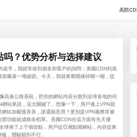
高防CD
网站吗？优势分析与选择建议
的老手，我經常收到朋友和客戶的詢問：美國CDN到底
後卻藏著一堆細節。今天，我就來掰開揉碎聊一聊，從
就像高速公路系統，把你的網站內容分散到全球各地的伺
N網站來說，這太關鍵了。想像一下，用戶連上VPN就
網站加載慢吞吞，誰還願意用？更別提VPN服務常被
的防禦功能就成救命稻草。美國CDN在這方面有先天優
大廠，在全球佈了上千個節點，用戶從亞洲點開網站，內容從東
秒級，體驗順到不行。