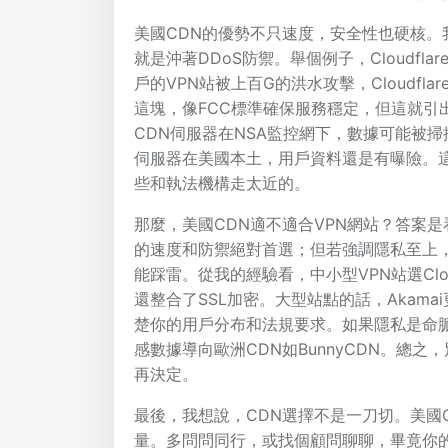
美國CDN的優勢不只速度，安全性也硬核。
就是沖著DDoS防禦。舉個例子，Cloudfl
戶的VPN站被上百G的洪水攻擊，Cloudf
這塊，像FCC標準確保服務穩定，但這就引
CDN伺服器在NSA監控網下，數據可能被掃
伺服器在美國本土，用戶資料還是有曝險。
些和執法機構走太近的。
那麼，美國CDN適不適合VPN網站？答案
的速度和防禦絕對首選；但若強調隱私至上，
能踩雷。從我的經驗看，中小型VPN站選Clo
還整合了SSL加密。大型站點的話，Akam
楚你的用戶分布和法規要求。如果隱私是命
感數據導向歐洲CDN如BunnyCDN。總
再決定。
最後，我想說，CDN選擇不是一刀切。美國
量。多問問同行，或找個顧問聊聊，畢竟你