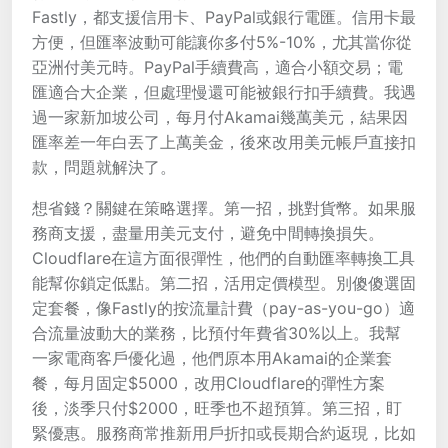
Fastly，都支援信用卡、PayPal或銀行電匯。信用卡最
方便，但匯率波動可能讓你多付5%-10%，尤其當你從
亞洲付美元時。PayPal手續費高，適合小額交易；電
匯適合大企業，但處理慢還可能被銀行扣手續費。我遇
過一家新加坡公司，每月付Akamai幾萬美元，結果因
匯率差一年白丟了上萬美金，後來改用美元帳戶直接扣
款，問題就解決了。
想省錢？關鍵在策略選擇。第一招，挑對貨幣。如果服
務商支援，盡量用美元支付，避免中間轉換損失。
Cloudflare在這方面很彈性，他們的自動匯率轉換工具
能幫你鎖定低點。第二招，活用定價模型。別傻傻選固
定套餐，像Fastly的按流量計費（pay-as-you-go）適
合流量波動大的業務，比預付年費省30%以上。我幫
一家電商客戶優化過，他們原本用Akamai的企業套
餐，每月固定$5000，改用Cloudflare的彈性方案
後，淡季只付$2000，旺季也不超預算。第三招，盯
緊優惠。服務商常推新用戶折扣或長期合約返現，比如