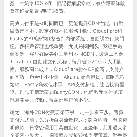
簽一年約拿15% off，但記得細讀條款，有些隱藏條款
會在你流量暴增時加收費。
高效支付不是省時間而已，更能提升CDN性能。自動
續費是基本，設定好就不怕服務中斷，Cloudflare和
Fastly的API讓你能整合到內部系統，自動調整付款門
檻。多帳戶管理也很重要，尤其跨國團隊。我經手過一
個案例，客戶在歐美亞三地用不同CDN，透過工具像
Terraform自動化支付流程，每月省下20小時人工對
帳。服務商比較上，Cloudflare勝在CP值高，支付介
面直觀，適合中小企業；Akamai專業但貴，電匯流程
繁瑣；Fastly高效但小眾，API支付超強，適合技術團
隊。別忘了新玩家如BunnyCDN，他們歐元支付選項
能避開美元波動，幫歐洲客戶省不少。
總之，海外CDN付費要像下棋，走一步看三步。選擇
支付方式前，先分析自身流量模式；談合約時，爭取透
明條款；日常管理用工具自動化。這些年，我見過太多
企業因小失大，一個匯率差就能毀掉季度預算。動手優