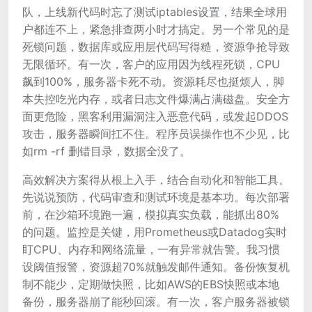
队，上线新代码时忘了测试iptables设置，结果全球用
户都连不上，紧急排查两小时才搞定。另一个常见的是
死锁问题，数据库或应用层代码写得糙，资源争抢导致
无限循环。有一次，客户的应用因为线程死锁，CPU
飙到100%，服务器卡死不动。资源耗尽也挺烦人，脚
本失控吃光内存，或者日志文件爆满占满磁盘。安全方
面更危险，黑客利用漏洞注入恶意代码，或发起DDOS
攻击，服务器瞬间扛不住。程序员误操作也不少见，比
如rm -rf 删错目录，数据全没了。
高效解决方案得从根上入手，结合自动化和智能工具。
先说说预防，代码审查和测试环境是基本功。每次部署
前，在沙箱环境跑一遍，模拟真实负载，能抓出80%
的问题。监控是关键，用Prometheus或Datadog实时
盯CPU、内存和网络流量，一有异常就告警。我习惯
设阈值报警，资源超70%就触发邮件通知。备份恢复机
制不能少，定期做快照，比如AWS的EBS快照或本地
备份，服务器崩了能秒回滚。有一次，客户服务器被锁