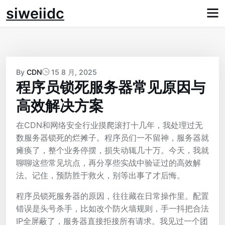
Skip
siweiidc
to
content
By
CDN
15 8 月, 2025
程序员锁死服务器常见原因与
高效解决方案
在CDN和网络安全行业摸爬滚打十几年，我处理过无
数服务器锁死的烂摊子。程序员们一不留神，服务器就
瘫痪了，整个业务停摆，损失动辄几十万。今天，我就
聊聊这些常见坑点，再分享些实战中验证过的高效解
法。记住，预防胜于救火，别等出事了才后悔。
程序员锁死服务器的原因，往往藏在日常操作里。配置
错误是头号杀手，比如改个防火墙规则，手一抖把合法
IP全屏蔽了，服务器直接拒接所有请求。我见过一个团