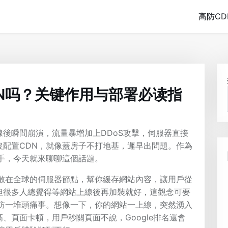
高防CD
N吗？关键作用与部署必读指
後瞬間崩潰，流量暴增加上DDoS攻擊，伺服器直接
沒配置CDN，就像蓋房子不打地基，遲早出問題。作為
手，今天就來聊聊這個話題。
分散在全球的伺服器節點，幫你緩存網站內容，讓用戶從
但很多人總覺得等網站上線後再加裝就好，這觀念可要
預防一堆頭痛事。想像一下，你的網站一上線，突然湧入
、頁面卡頓，用戶秒關頁面不說，Google排名還會