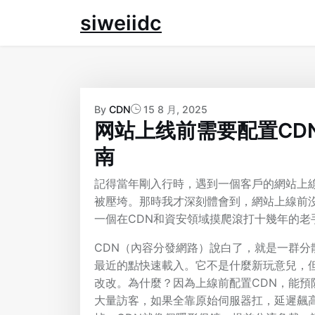
Skip
siweiidc
to
content
By
CDN
15 8 月, 2025
网站上线前需要配置CD
南
記得當年剛入行時，遇到一個客戶的網站上線
被壓垮。那時我才深刻體會到，網站上線前
一個在CDN和資安領域摸爬滾打十幾年的老
CDN（內容分發網路）說白了，就是一群
最近的點快速載入。它不是什麼新玩意兒，
改改。為什麼？因為上線前配置CDN，能
大量訪客，如果全靠原始伺服器扛，延遲飆高