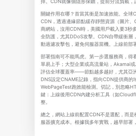
掉。CDN就像個隱形保鑣，提前分流負載，
關鍵作用在哪？首當其衝是加速效能。全球CDN服
CDN，透過邊緣節點緩存靜態資源（圖片、
商網站，沒用CDN時，美國用戶載入要3秒多
全防護，尤其DDoS攻擊。CDN自帶緩衝層，能吸
動過濾攻擊包，避免伺服器當機。上線前部
部署指南可不能馬虎。第一步選服務商，得看需
單易上手；大型企業或高流量站，Akamai或A
評估全球覆蓋率——節點越多越好，尤其亞
DNS設定CNAME記錄，指向CDN提供商
WebPageTest跑效能檢測。切記，別忽
鍵：上線後用CDN內建分析工具（如Cloudfl
整。
總之，網站上線前配置CDN不是選配，而
服器擴充成本。根據我多年實戰，越早部署