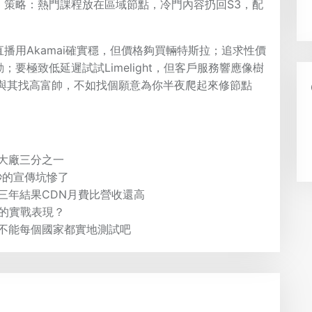
」策略：熱門課程放在區域節點，冷門內容扔回S3，配
播用Akamai確實穩，但價格夠買輛特斯拉；追求性價
要極致低延遲試試Limelight，但客戶服務響應像樹
，與其找高富帥，不如找個願意為你半夜爬起來修節點
大廠三分之一
秒的宣傳坑慘了
三年結果CDN月費比營收還高
播的實戰表現？
不能每個國家都實地測試吧