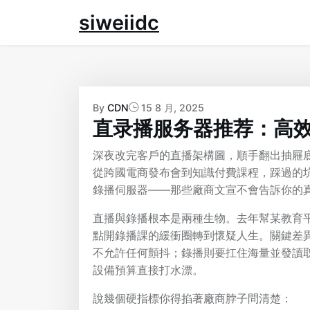
Skip
siweiidc
to
content
By
CDN
15 8 月, 2025
直录播服务器推荐：高
深夜改完客戶的直播架構圖，順手翻出抽屜
從跨國電商發布會到知識付費課程，踩過的
錄播伺服器——那些廠商文宣不會告訴你的
直播與錄播根本是兩種生物。去年幫某教育
點開錄播課的緩衝圈轉到懷疑人生。關鍵差
不允許任何顫抖；錄播則要扛住海量並發讀
設備預算直接打水漂。
說幾個硬指標你得掐著廠商脖子問清楚：