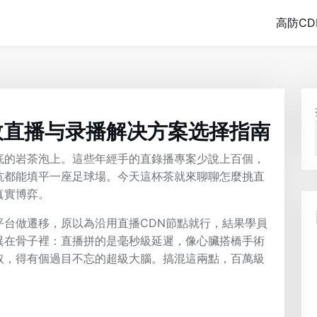
高防CD
效直播与录播解决方案选择指南
底的岩茶泡上。這些年經手的直錄播專案少說上百個，
坑都能填平一座足球場。今天這杯茶就來聊聊怎麼挑直
真實博弈。
平台做遷移，原以為沿用直播CDN節點就行，結果學員
異在骨子裡：直播拼的是毫秒級延遲，像心臟搭橋手術
取，得有個過目不忘的超級大腦。搞混這兩點，百萬級