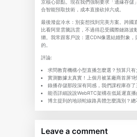
京核心節點。現在我們強制要求「邊緣存儲
合智能預取技術，成本直接砍掉六成。
最後潑盆冷水：別妄想找到完美方案。跨國直
比看阿里雲騰訊雲，不過得忍受國際鏈路波動；
獺。我常跟客戶說：選CDN像選結婚對象
的。
評論:
求問教育機構小型直播怎麼選？預算只有
實測數據太真實！上個月被某廠商首屏1
錄播存儲那段深有同感，我們課程庫存了
能否詳細說說WebRTC架構在低延遲直
博主提到的地頭蛇線路具體怎麼識別？總
Leave a comment