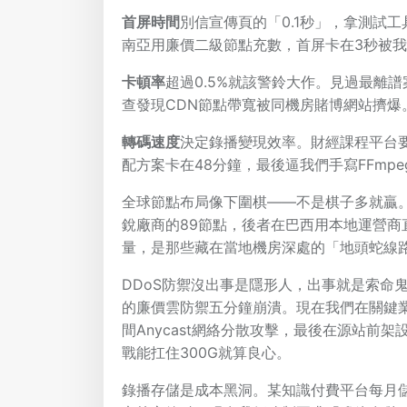
首屏時間
別信宣傳頁的「0.1秒」，拿測試
南亞用廉價二級節點充數，首屏卡在3秒被
卡頓率
超過0.5%就該警鈴大作。見過最離
查發現CDN節點帶寬被同機房賭博網站擠爆
轉碼速度
決定錄播變現效率。財經課程平台要
配方案卡在48分鐘，最後逼我們手寫FFmp
全球節點布局像下圍棋——不是棋子多就贏。幫
銳廠商的89節點，後者在巴西用本地運營商
量，是那些藏在當地機房深處的「地頭蛇線
DDoS防禦沒出事是隱形人，出事就是索命鬼
的廉價雲防禦五分鐘崩潰。現在我們在關鍵業務
間Anycast網絡分散攻擊，最後在源站前架
戰能扛住300G就算良心。
錄播存儲是成本黑洞。某知識付費平台每月儲