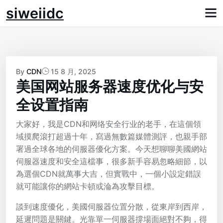
Skip
siweiidc
to
content
By
CDN
15 8 月, 2025
美国网站服务器速度优化与安
全设置指南
大家好，我是CDN和网络安全行业的老手，在這個領
域摸爬滾打超過十年，寫過無數篇媒體測評，也親手部
署過全球各地的伺服器優化方案。今天想聊聊美國網站
伺服器速度和安全這檔事，很多新手容易忽略細節，以
為選個CDN就萬事大吉，但實戰中，一個小設定錯誤
就可能讓你的網站卡頓或淪為攻擊目標。
談到速度優化，美國伺服器位置分散，從東岸到西岸，
延遲問題是關鍵。光靠單一伺服器撐場面絕對不夠，得