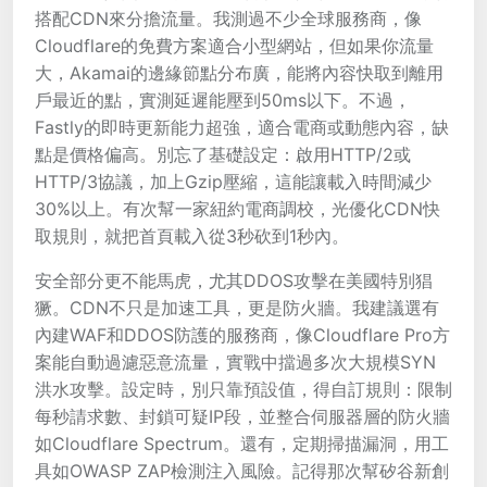
搭配CDN來分擔流量。我測過不少全球服務商，像
Cloudflare的免費方案適合小型網站，但如果你流量
大，Akamai的邊緣節點分布廣，能將內容快取到離用
戶最近的點，實測延遲能壓到50ms以下。不過，
Fastly的即時更新能力超強，適合電商或動態內容，缺
點是價格偏高。別忘了基礎設定：啟用HTTP/2或
HTTP/3協議，加上Gzip壓縮，這能讓載入時間減少
30%以上。有次幫一家紐約電商調校，光優化CDN快
取規則，就把首頁載入從3秒砍到1秒內。
安全部分更不能馬虎，尤其DDOS攻擊在美國特別猖
獗。CDN不只是加速工具，更是防火牆。我建議選有
內建WAF和DDOS防護的服務商，像Cloudflare Pro方
案能自動過濾惡意流量，實戰中擋過多次大規模SYN
洪水攻擊。設定時，別只靠預設值，得自訂規則：限制
每秒請求數、封鎖可疑IP段，並整合伺服器層的防火牆
如Cloudflare Spectrum。還有，定期掃描漏洞，用工
具如OWASP ZAP檢測注入風險。記得那次幫矽谷新創