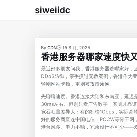
Skip
siweiidc
to
content
By
CDN
15 8 月, 2025
香港服务器哪家速度快
最近好多朋友问我，香港服务器选哪家好，
DDoS防御，亲手摸过无数案例，香港作为
轻则网站卡顿，重则被攻击瘫痪。
先聊聊速度。香港连接大陆和东南亚，延迟是关
30ms左右。但别只看广告数字，实测才靠
宽吞吐量差异大：有的标榜1Gbps，实际高峰
好的服务商直连中国电信、PCCW等骨干网，避
港台风多、电力不稳，冗余设计不可少——