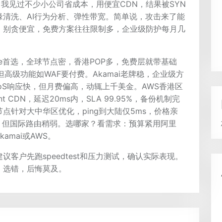
，我见过不少小公司省成本，用便宜CDN，结果被SYN
清洗、AI行为分析、弹性带宽。简单说，攻击来了能
，别贪便宜，免费方案往往限制多，企业级防护每月几
are首选，全球节点密，香港POP多，免费层就带基础
但高级功能如WAF要付费。Akamai老牌稳，企业级方
DoS响应快，但月费偏高，动辄上千美金。AWS香港区
t CDN，延迟20ms内，SLA 99.95%，备份机制完
点针对大中华区优化，ping到大陆仅5ms，价格亲
；但国际路由稍弱。选哪家？看需求：预算紧用阿里
kamai或AWS。
客户先跑speedtest和压力测试，确认实际表现。
；选错，后悔莫及。