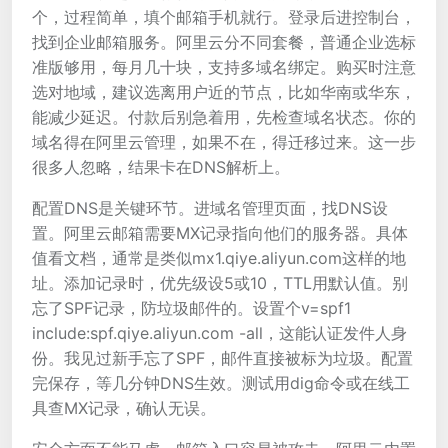
个，过程简单，填个邮箱手机就行。登录后进控制台，
找到企业邮箱服务。阿里云分不同套餐，普通企业选标
准版够用，每月几十块，支持多域名绑定。购买时注意
选对地域，建议选离用户近的节点，比如华南或华东，
能减少延迟。付款后别急着用，先检查域名状态。你的
域名得在阿里云管理，如果不在，得迁移过来。这一步
很多人忽略，结果卡在DNS解析上。
配置DNS是关键环节。进域名管理页面，找DNS设
置。阿里云邮箱需要MX记录指向他们的服务器。具体
值看文档，通常是类似mx1.qiye.aliyun.com这样的地
址。添加记录时，优先级设5或10，TTL用默认值。别
忘了SPF记录，防垃圾邮件的。设置个v=spf1
include:spf.qiye.aliyun.com -all，这能认证发件人身
份。我见过新手忘了SPF，邮件直接被标为垃圾。配置
完保存，等几分钟DNS生效。测试用dig命令或在线工
具查MX记录，确认无误。