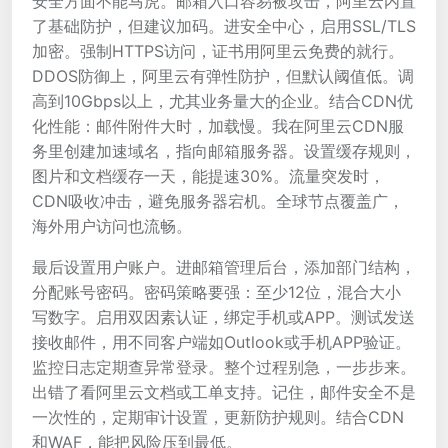
安全方面不能马虎。邮箱入口容易被攻击，阿里云内置
了基础防护，但建议加码。进安全中心，启用SSL/TLS
加密。强制HTTPS访问，证书用阿里云免费的就行。
DDOS防御上，阿里云有弹性防护，但默认阈值低。调
高到10Gbps以上，尤其业务量大的企业。结合CDN优
化性能：邮件附件大时，加载慢。我在阿里云CDN服
务里创建加速域名，指向邮箱服务器。设置缓存规则，
图片和文档缓存一天，能提速30%。流量突发时，
CDN吸收冲击，避免服务器宕机。全球节点覆盖广，
海外用户访问也流畅。
最后设置用户账户。进邮箱管理后台，添加部门结构，
分配账号密码。密码策略要强：至少12位，混合大小
写数字。启用双因素认证，绑定手机或APP。测试发送
接收邮件，用不同客户端如Outlook或手机APP验证。
监控日志定期查异常登录。整个过程别急，一步步来。
出错了看阿里云文档或工单支持。记住，邮件安全不是
一次性的，定期审计设置，更新防护规则。结合CDN
和WAF，能把风险压到最低。