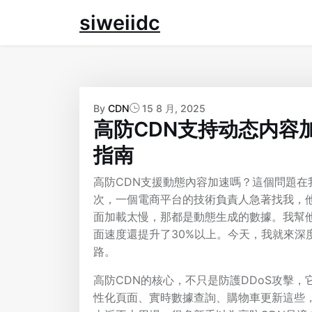
Skip
siweiidc
to
content
By
CDN
15 8 月, 2025
高防CDN支持动态内容
指南
高防CDN支援動態內容加速嗎？這個問題在
次，一個電商平台的技術負責人急著找我，他
面加載太慢，那都是動態生成的數據。我幫
面速度還提升了30%以上。今天，我就來深
路。
高防CDN的核心，不只是防護DDoS攻擊
性化頁面、實時數據查詢、購物車更新這些