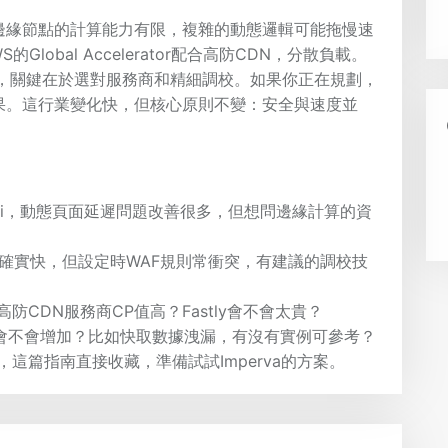
邊緣節點的計算能力有限，複雜的動態邏輯可能拖慢速
lobal Accelerator配合高防CDN，分散負載。
速，關鍵在於選對服務商和精細調校。如果你正在規劃，
果。這行業變化快，但核心原則不變：安全與速度並
ai，動態頁面延遲問題改善很多，但想問邊緣計算的資
s我用過，確實快，但設定時WAF規則常衝突，有建議的調校技
CDN服務商CP值高？Fastly會不會太貴？
險會不會增加？比如快取數據洩漏，有沒有實例可參考？
這篇指南直接收藏，準備試試Imperva的方案。