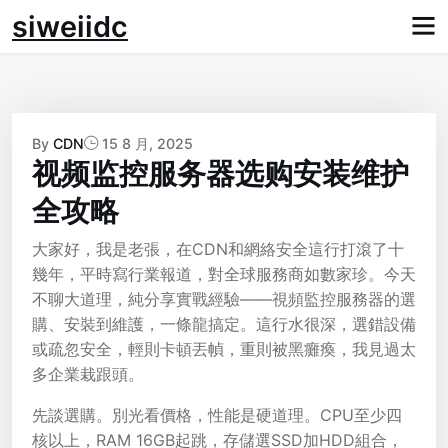
Skip
siweiidc
to
content
By
CDN
15 8 月, 2025
视频监控服务器选购安装维护
全攻略
大家好，我是老張，在CDN和網絡安全這行打滾了十
幾年，平時寫行業報道，對全球服務商如數家珍。今天
不聊大道理，純分享實戰經驗——視頻監控服務器的選
購、安裝到維護，一條龍搞定。這行水很深，選錯設備
或疏忽安全，輕則卡頓丟幀，重則被黑癱瘓，我見過太
多企業栽跟頭。
先談選購。別光看價格，性能是硬道理。CPU至少四
核以上，RAM 16GB起跳，存儲選SSD加HDD組合，