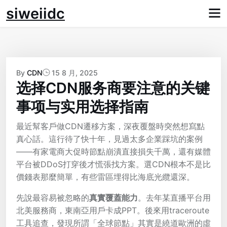
Skip
siweiidc
to
content
By
CDN
15 8 月, 2025
选择CDN服务商要注意的关键
事项与实用选择指南
最近幫客戶做CDN遷移方案，深夜覆盤時突然想寫點
真心話。這行待了快十年，見過太多企業踩坑的案例
——有家電商大促時節點崩潰直接損失千萬，還有媒體
平台被DDoS打穿後才慌張找方案。選CDN根本不是比
價錢表那麼簡單，有些雷區埋得比海底光纜還深。
先說最容易被忽略的
真實覆蓋能力
。去年某直播平台用
北美服務商，東南亞用戶卡成PPT。後來用traceroute
工具追查，發現所謂「全球節點」其實是繞道歐洲的虛