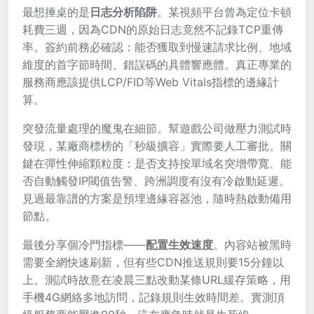
最想捶桌的是
日志分析陷阱
。某視頻平台曾為定位卡頓
耗費三週，因為CDN的原始日志竟然不記錄TCP重傳
率。簽約前務必確認：能否獲取到慢速請求比例、地域
維度的首字節時間、錯誤碼的具體響應體。真正專業的
服務商應該提供LCP/FID等Web Vitals指標的邊緣計
算。
突發流量處理的魔鬼在細節。幫遊戲公司做壓力測試時
發現，某廠商標榜的「秒級擴容」實際要人工審批。關
鍵在彈性伸縮顆粒度：是否支持按單域名突增帶寬、能
否自動觸發IP閾值告警、跨洲調度有沒有冷啟動延遲。
見過最靠譜的方案是預埋邊緣容器池，隨時熱啟動備用
節點。
最後分享個冷門指標——
配置生效速度
。內容站被黑時
需要全網快速刷新，但有些CDN推送規則要15分鐘以
上。測試時故意在凌晨三點改動某條URL緩存策略，用
手機4G網絡多地訪問，記錄規則生效時間差。實測頂