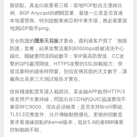
擬節點。真金白銀要看三樣：當地POP點自主運維比
例、BGP Anycast的網關質量、最後一公里是否直連
本地運營商。特別提醒東南亞和中東市場，務必索要當
地測試IP親手ping。
安全防護的
隱形天花板
才要命。遇到過客戶買了「無限
防護」套餐，結果攻擊流量到800Gbps就被清洗中心
踢出。關鍵要問清四組數字：單IP最高防禦值、CC攻
擊的QPS處理閾值、HTTPS攻擊的SSL卸載能力、突
發流量時的緩衝時間窗。別信宣傳頁面的天文數字，讓
廠商出具第三方測試報告才實在。
技術棧適配度常讓人栽跟頭。某金融APP啟用HTTP/3
後老用戶大量掉線，問題出在CDN的QUIC協議實現不
兼容RFC9000。現在必須檢查：是否支持Brotli壓縮、
TLS1.3完整套件、分片傳輸動態優化。更狠的招數是
要求看邊緣節點的kernel版本，低於5.4的連BBR擁塞
控制都跑不順。