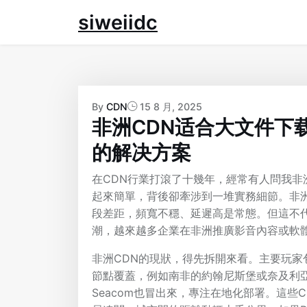
Skip
siweiidc
to
content
By
CDN
15 8 月, 2025
非洲CDN适合大文件下
的解决方案
在CDN行業打滾了十幾年，經常有人問我非
起來簡單，背後卻牽涉到一堆實務細節。非
段差距，頻寬不穩、延遲高是常態。但這不
潮，越來越多企業在非洲推廣影音內容或軟
非洲CDN的現狀，得先拆開來看。主要玩家包括國
節點覆蓋，例如南非的約翰尼斯堡或奈及利亞的拉
Seacom也冒出來，專注在地化部署。這些