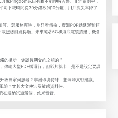
具像Pingdom或自有腳本能即時告警。非洲案例中，
平均下載時間從30分鐘砍到10分鐘，用戶流失率降了
細算。選服務商時，別只看價格，實測POP點延遲和頻
下載照樣能跑得順。未來隨著5G和海底電纜擴建，機會
省錢的撇步，像談長期合約之類的？
亞的服務，傳輸大型PDF檔還行，但影片就卡，是不是設定要調
是升級自家伺服器？非洲環境特殊，想聽聽實戰建議。
安風險？尤其大文件涉及敏感資料時。
們在迦納試過幾個，效果普普。