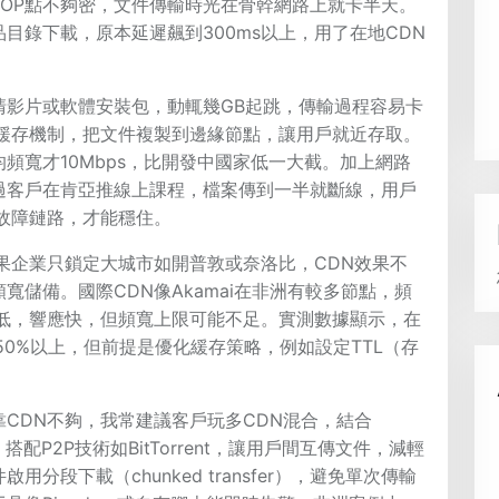
OP點不夠密，文件傳輸時光在骨幹網路上就卡半天。
目錄下載，原本延遲飆到300ms以上，用了在地CDN
清影片或軟體安裝包，動輒幾GB起跳，傳輸過程容易卡
過緩存機制，把文件複製到邊緣節點，讓用戶就近存取。
頻寬才10Mbps，比開發中國家低一大截。加上網路
過客戶在肯亞推線上課程，檔案傳到一半就斷線，用戶
故障鏈路，才能穩住。
果企業只鎖定大城市如開普敦或奈洛比，CDN效果不
寬儲備。國際CDN像Akamai在非洲有較多節點，頻
本低，響應快，但頻寬上限可能不足。實測數據顯示，在
50%以上，但前提是優化緩存策略，例如設定TTL（存
CDN不夠，我常建議客戶玩多CDN混合，結合
，搭配P2P技術如BitTorrent，讓用戶間互傳文件，減輕
段下載（chunked transfer），避免單次傳輸