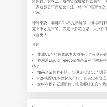
爆頻寬。實務上，還得監控延遲和丟包率，工
一家遊戲公司用這套方法，將10GB更新包的
20%。
總歸來說，非洲CDN不是不能做，但得精打
寬上限才是王道。設定上多花心思，大文件
只會更大。
评论:
非洲CDN的頻寬成本大概多少？有沒有
我用過Liquid Telecom在奈及利
整？
如果企業預算有限，該優先投資CDN還
P2P搭配CDN聽起來不錯，但有沒有資
文中有提到延遲監控，推薦哪些工具？我