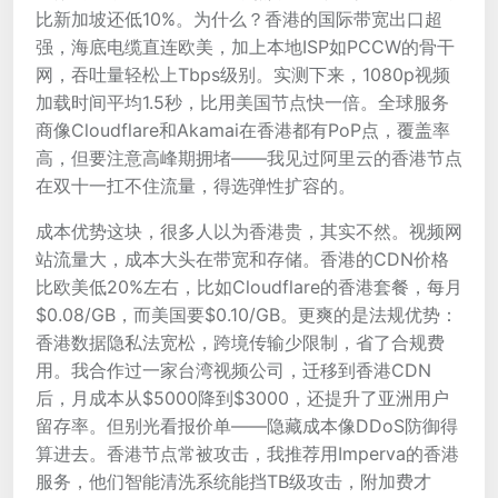
比新加坡还低10%。为什么？香港的国际带宽出口超
强，海底电缆直连欧美，加上本地ISP如PCCW的骨干
网，吞吐量轻松上Tbps级别。实测下来，1080p视频
加载时间平均1.5秒，比用美国节点快一倍。全球服务
商像Cloudflare和Akamai在香港都有PoP点，覆盖率
高，但要注意高峰期拥堵——我见过阿里云的香港节点
在双十一扛不住流量，得选弹性扩容的。
成本优势这块，很多人以为香港贵，其实不然。视频网
站流量大，成本大头在带宽和存储。香港的CDN价格
比欧美低20%左右，比如Cloudflare的香港套餐，每月
$0.08/GB，而美国要$0.10/GB。更爽的是法规优势：
香港数据隐私法宽松，跨境传输少限制，省了合规费
用。我合作过一家台湾视频公司，迁移到香港CDN
后，月成本从$5000降到$3000，还提升了亚洲用户
留存率。但别光看报价单——隐藏成本像DDoS防御得
算进去。香港节点常被攻击，我推荐用Imperva的香港
服务，他们智能清洗系统能挡TB级攻击，附加费才