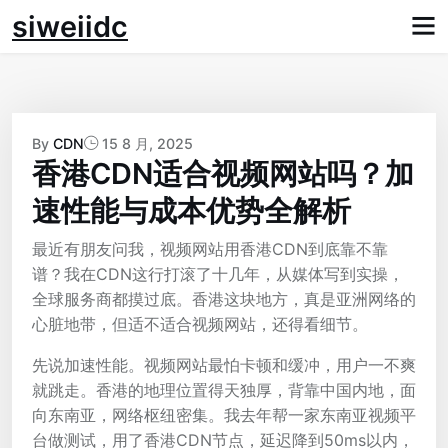
Skip
siweiidc
to
content
By
CDN
15 8 月, 2025
香港CDN适合视频网站吗？加
速性能与成本优势全解析
最近有朋友问我，视频网站用香港CDN到底靠不靠
谱？我在CDN这行打滚了十几年，从媒体写到实操，
全球服务商都摸过底。香港这块地方，真是亚洲网络的
心脏地带，但适不适合视频网站，还得看细节。
先说加速性能。视频网站最怕卡顿和缓冲，用户一不爽
就跳走。香港的地理位置得天独厚，背靠中国内地，面
向东南亚，网络枢纽密集。我去年帮一家东南亚视频平
台做测试，用了香港CDN节点，延迟降到50ms以内，